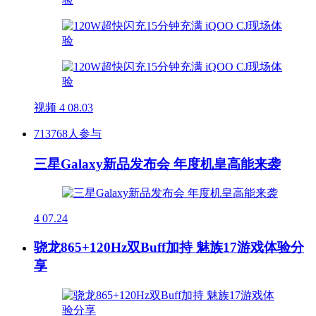
视频
4
08.03
713768人参与
三星Galaxy新品发布会 年度机皇高能来袭
4
07.24
骁龙865+120Hz双Buff加持 魅族17游戏体验分
享