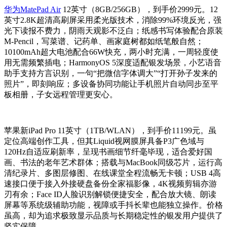
华为MatePad Air
12英寸（8GB/256GB），到手价2999元。12
英寸2.8K超清高刷屏采用柔光版技术，消除99%环境反光，强
光下读报不费力，阴雨天观影不泛白；纸感书写体验配合原装
M-Pencil，写菜谱、记药单、画家庭树都如纸笔般自然；
10100mAh超大电池配合66W快充，两小时充满，一周轻度使
用无需频繁插电；HarmonyOS 5深度适配银发场景，小艺语音
助手支持方言识别，一句“把微信字体调大”“打开孙子发来的
照片”，即刻响应；多设备协同功能让手机照片自动同步至平
板相册，子女远程管理更安心。
苹果新iPad Pro 11英寸（1TB/WLAN），到手价11199元。虽
定位高端创作工具，但其Liquid视网膜屏具备P3广色域与
120Hz自适应刷新率，呈现书画细节纤毫毕现，适合爱好国
画、书法的老年艺术群体；搭载与MacBook同级芯片，运行高
清纪录片、多图层修图、在线课堂全程流畅无卡顿；USB 4高
速接口便于接入外接硬盘备份全家福影像，4K视频剪辑亦游
刃有余；Face ID人脸识别解锁便捷安全，配合放大镜、朗读
屏幕等系统级辅助功能，视障或手抖长辈也能独立操作。价格
虽高，却为追求极致显示品质与长期稳定性的银发用户提供了
坚实保障。