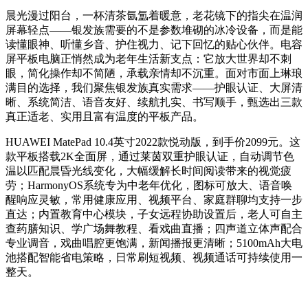
晨光漫过阳台，一杯清茶氤氲着暖意，老花镜下的指尖在温润
屏幕轻点——银发族需要的不是参数堆砌的冰冷设备，而是能
读懂眼神、听懂乡音、护住视力、记下回忆的贴心伙伴。电容
屏平板电脑正悄然成为老年生活新支点：它放大世界却不刺
眼，简化操作却不简陋，承载亲情却不沉重。面对市面上琳琅
满目的选择，我们聚焦银发族真实需求——护眼认证、大屏清
晰、系统简洁、语音友好、续航扎实、书写顺手，甄选出三款
真正适老、实用且富有温度的平板产品。
HUAWEI MatePad 10.4英寸2022款悦动版，到手价2099元。这
款平板搭载2K全面屏，通过莱茵双重护眼认证，自动调节色
温以匹配晨昏光线变化，大幅缓解长时间阅读带来的视觉疲
劳；HarmonyOS系统专为中老年优化，图标可放大、语音唤
醒响应灵敏，常用健康应用、视频平台、家庭群聊均支持一步
直达；内置教育中心模块，子女远程协助设置后，老人可自主
查药膳知识、学广场舞教程、看戏曲直播；四声道立体声配合
专业调音，戏曲唱腔更饱满，新闻播报更清晰；5100mAh大电
池搭配智能省电策略，日常刷短视频、视频通话可持续使用一
整天。