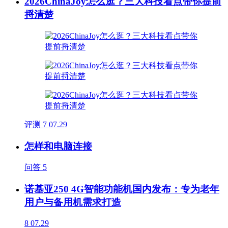
2026ChinaJoy怎么逛？三大科技看点带你提前
捋清楚
评测
7
07.29
怎样和电脑连接
问答
5
诺基亚250 4G智能功能机国内发布：专为老年
用户与备用机需求打造
8
07.29