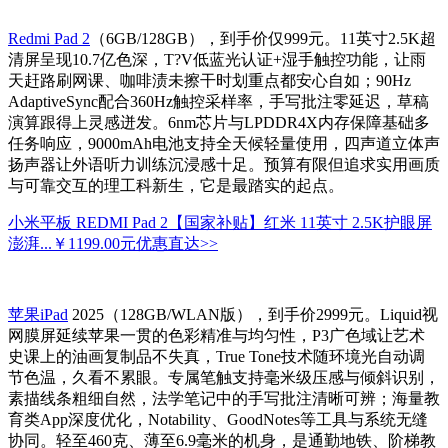
Redmi Pad 2
（6GB/128GB），到手价仅999元。11英寸2.5K超
清屏呈现10.7亿色深，T?V低蓝光认证+湿手触控功能，让雨
天赶路刷网课、咖啡渍未擦干时划重点都安心自如；90Hz
AdaptiveSync配合360Hz触控采样率，手写批注零延迟，草稿
演算跟得上灵感迸发。6nm芯片与LPDDR4X内存保障基础多
任务响应，9000mAh电池支持全天候轻量使用，四声道立体声
扬声器让外语听力训练沉浸感十足。预算有限但追求实用画质
与可靠交互的理工科新生，它是最踏实的起点。
小米平板 REDMI Pad 2【国家补贴】红米 11英寸 2.5K护眼屏
澎湃...
￥1199.00元
优惠直达>>
苹果iPad
2025（128GB/WLAN版），到手价2999元。Liquid视
网膜屏延续苹果一贯的色彩精准与均匀性，P3广色域让艺术
史课上的油画复制品不失真，True Tone技术随环境光自动调
节色温，久看不累眼。专属笔触支持毫米级压感与倾斜识别，
素描线条粗细自然，法学笔记中的手写批注清晰可辨；海量教
育类App深度优化，Notability、GoodNotes等工具与系统无缝
协同。轻至460克、薄至6.9毫米的机身，是通勤地铁、阶梯教