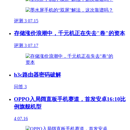
评测
3
07.15
存储涨价浪潮中，千元机正在失去"卷"的资本
评测
3
07.17
h3c路由器密码破解
问答
3
OPPO入局阔直板手机赛道，首发安卓16:10比
例旗舰机型
4
07.16