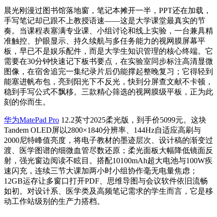
晨光刚漫过图书馆落地窗，笔记本摊开一半，PPT还在加载，
手写笔记却已跟不上教授语速——这是大学课堂最真实的节
奏。当课程表塞满专业课、小组讨论和线上实验，一台兼具精
准触控、护眼显示、持久续航与多任务能力的视网膜屏幕平
板，早已不是娱乐配件，而是大学生知识管理的核心终端。它
需要在30分钟快速记下板书要点，在实验室同步标注高清显微
图像，在宿舍追完一集纪录片后仍能撑起整晚复习；它得轻到
能塞进帆布包，亮到阳光下不反光，快到分屏查文献不卡顿，
稳到手写公式不飘移。三款精心筛选的视网膜级平板，正为此
刻的你而生。
华为MatePad Pro
12.2英寸2025柔光版，到手价5099元。这块
Tandem OLED屏以2800×1840分辨率、144Hz自适应高刷与
2000尼特峰值亮度，将电子教材的墨迹层次、设计稿的渐变过
渡、医学图谱的细微血管尽数还原；柔光面板大幅降低镜面反
射，强光窗边阅读不眩目。搭配10100mAh超大电池与100W疾
速闪充，连续三节大课加两小时小组协作毫无电量焦虑；
12GB运存让多窗口打开PDF、思维导图与会议软件依旧流畅
如初。对设计系、医学类及高频笔记需求的学生而言，它是移
动工作站级别的生产力搭档。