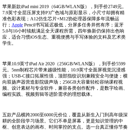
苹果新款iPad mini 2019（64GB/WLAN版），到手价2749元。
7.9英寸全层压屏支持P3广色域与原彩显示，小尺寸却拥有精
准色彩表现；A12仿生芯片+M12协处理器保障多年流畅运
行；
Apple
Pencil书写延迟极低，分屏多任务井然有序；蓝牙
5.0与10小时续航满足全天课程所需，四年焕新仍保持出色响
应，适合习惯iOS生态、重视便携与手写体验的文科及艺术类
学生。
苹果10.9英寸iPad Air 2020（256GB/WLAN版），到手价5599
元。5nm制程芯片带来越级性能，10.9英寸全面屏视觉沉浸感
强；USB-C接口拓展性强，顶部指纹识别兼顾安全与便捷；横
向双扬声器营造影院级声场；256GB大容量轻松容纳课程视
频、设计素材与专业软件，兼容各类创作配件，是数字绘画、
编程实践、视频剪辑等进阶需求的理想载体。
五款产品横跨2000至6000元价位，覆盖从新生入门到高年级深
耕的全阶段学习场景。它们不单是屏幕，更是知识管理的中
枢、创意表达的画布、时间掌控的支点。选一台真正懂你节奏