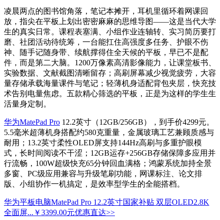
凌晨两点的图书馆角落，笔记本摊开，耳机里循环着网课回
放，指尖在平板上划出密密麻麻的思维导图——这是当代大学
生的真实日常。课程表塞满、小组作业连轴转、实习简历要打
磨、社团活动待统筹，一台能扛住高强度多任务、护眼不伤
神、随手记随身带、续航撑得住全天候的平板，早已不是配
件，而是第二大脑。1200万像素高清影像能力，让课堂板书、
实验数据、文献截图清晰留存；高刷屏幕减少视觉疲劳，大容
量存储承载海量课件与笔记；轻薄机身适配背包夹层，快充技
术告别电量焦虑。五款精心筛选的平板，正是为这样的学生生
活量身定制。
华为MatePad Pro
12.2英寸（12GB/256GB），到手价4299元。
5.5毫米超薄机身搭配约580克重量，金属玻璃工艺兼顾质感与
耐用；13.2英寸柔性OLED屏支持144Hz高刷与多重护眼模
式，长时间阅读不干涩；12GB运存+256GB存储保障多应用并
行流畅，100W超级快充65分钟回血满格；鸿蒙系统加持全景
多窗、PC级应用兼容与升级笔刷功能，网课标注、论文排
版、小组协作一机搞定，是效率型学生的全能搭档。
华为平板电脑MatePad Pro 12.2英寸国家补贴 双层OLED2.8K
全面屏...
￥3399.00元
优惠直达>>