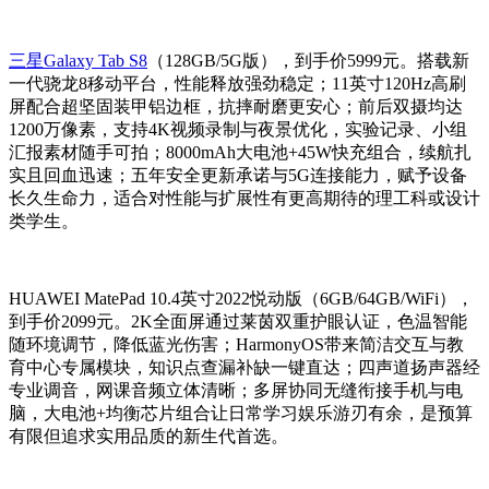
三星Galaxy Tab S8
（128GB/5G版），到手价5999元。搭载新
一代骁龙8移动平台，性能释放强劲稳定；11英寸120Hz高刷
屏配合超坚固装甲铝边框，抗摔耐磨更安心；前后双摄均达
1200万像素，支持4K视频录制与夜景优化，实验记录、小组
汇报素材随手可拍；8000mAh大电池+45W快充组合，续航扎
实且回血迅速；五年安全更新承诺与5G连接能力，赋予设备
长久生命力，适合对性能与扩展性有更高期待的理工科或设计
类学生。
HUAWEI MatePad 10.4英寸2022悦动版（6GB/64GB/WiFi），
到手价2099元。2K全面屏通过莱茵双重护眼认证，色温智能
随环境调节，降低蓝光伤害；HarmonyOS带来简洁交互与教
育中心专属模块，知识点查漏补缺一键直达；四声道扬声器经
专业调音，网课音频立体清晰；多屏协同无缝衔接手机与电
脑，大电池+均衡芯片组合让日常学习娱乐游刃有余，是预算
有限但追求实用品质的新生代首选。