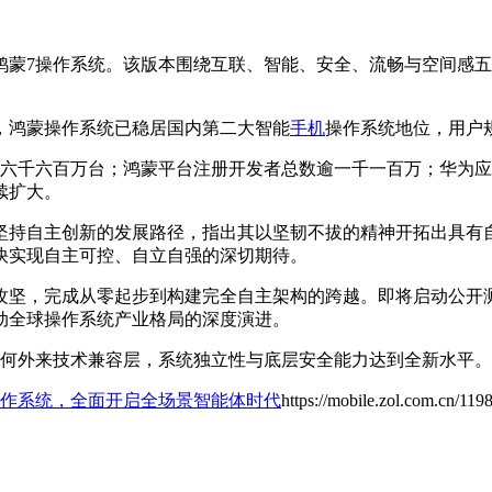
式推出鸿蒙7操作系统。该版本围绕互联、智能、安全、流畅与空间
，鸿蒙操作系统已稳居国内第二大智能
手机
操作系统地位，用户
破六千六百万台；鸿蒙平台注册开发者总数逾一千一百万；华为
续扩大。
坚持自主创新的发展路径，指出其以坚韧不拔的精神开拓出具有
快实现自主可控、自立自强的深切期待。
坚，完成从零起步到构建完全自主架构的跨越。即将启动公开测试的
动全球操作系统产业格局的深度演进。
任何外来技术兼容层，系统独立性与底层安全能力达到全新水平。
操作系统，全面开启全场景智能体时代
https://mobile.zol.com.cn/11