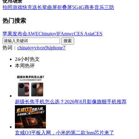
使用场景
拍照
游戏
快充
送长辈
曲屏
折叠屏
5G
4G
商务
音乐
三防
热门搜索
苹果发布会
AWE
Chinajoy
IFA
mwc
CES Asia
CES
热词：
chinajoy
vivox9s
iphone7
24小时热文
本周热评
超级长焦手机怎么选？2026年8月影像旗舰手机推荐
玄戒O3平板入网，小米的第二款3nm芯片来了