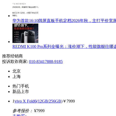
华为首款16:10阔屏直板手机定档2026年秋，主打平价宽
REDMI K100 Pro系列全曝光：涨价潮下，性能旗舰往哪
推荐经销商
投诉欺诈商家:
010-83417888-9185
北京
上海
热门手机
新品上市
1
vivo X Fold6(12GB/256GB)
￥7999
参考报价：
¥7999