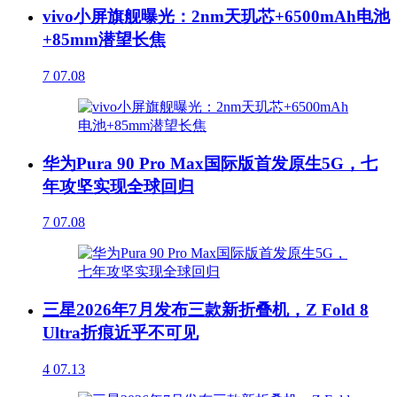
vivo小屏旗舰曝光：2nm天玑芯+6500mAh电池
+85mm潜望长焦
7
07.08
华为Pura 90 Pro Max国际版首发原生5G，七
年攻坚实现全球回归
7
07.08
三星2026年7月发布三款新折叠机，Z Fold 8
Ultra折痕近乎不可见
4
07.13