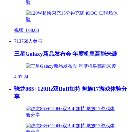
视频
4
08.03
713768人参与
三星Galaxy新品发布会 年度机皇高能来袭
4
07.24
骁龙865+120Hz双Buff加持 魅族17游戏体验分
享