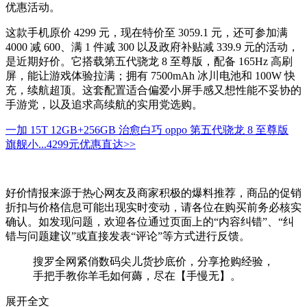
优惠活动。
这款手机原价 4299 元，现在特价至 3059.1 元，还可参加满
4000 减 600、满 1 件减 300 以及政府补贴减 339.9 元的活动，
是近期好价。它搭载第五代骁龙 8 至尊版，配备 165Hz 高刷
屏，能让游戏体验拉满；拥有 7500mAh 冰川电池和 100W 快
充，续航超顶。这套配置适合偏爱小屏手感又想性能不妥协的
手游党，以及追求高续航的实用党选购。
一加 15T 12GB+256GB 治愈白巧 oppo 第五代骁龙 8 至尊版
旗舰小...
4299元
优惠直达>>
好价情报来源于热心网友及商家积极的爆料推荐，商品的促销
折扣与价格信息可能出现实时变动，请各位在购买前务必核实
确认。如发现问题，欢迎各位通过页面上的“内容纠错”、“纠
错与问题建议”或直接发表“评论”等方式进行反馈。
搜罗全网紧俏数码尖儿货抄底价，分享抢购经验，
手把手教你羊毛如何薅，尽在【手慢无】。
展开全文