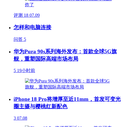
评测
18
07.09
怎样和电脑连接
问答
5
华为Pura 90s系列海外发布：首款全球5G旗
舰，重塑国际高端市场布局
5
19小时前
iPhone 18 Pro将增厚至近11mm，首发可变光
圈主摄与樱桃红新配色
3
07.08