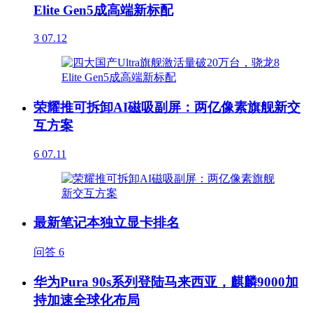
Elite Gen5成高端新标配
3
07.12
荣耀推可拆卸AI磁吸副屏：两亿像素旗舰新交
互方案
6
07.11
最新笔记本独立显卡排名
问答
6
华为Pura 90s系列登陆马来西亚，麒麟9000加
持加速全球化布局