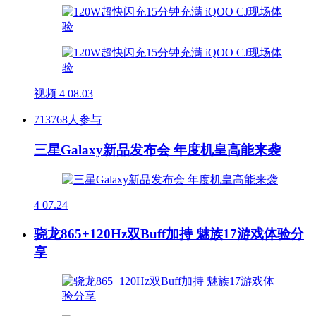
视频
4
08.03
713768人参与
三星Galaxy新品发布会 年度机皇高能来袭
4
07.24
骁龙865+120Hz双Buff加持 魅族17游戏体验分
享