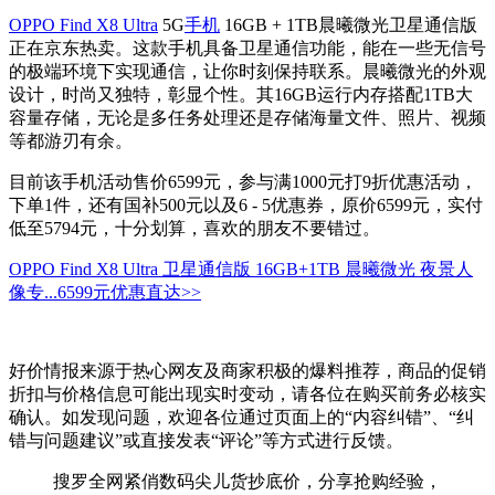
OPPO Find X8 Ultra
5G
手机
16GB + 1TB晨曦微光卫星通信版
正在京东热卖。这款手机具备卫星通信功能，能在一些无信号
的极端环境下实现通信，让你时刻保持联系。晨曦微光的外观
设计，时尚又独特，彰显个性。其16GB运行内存搭配1TB大
容量存储，无论是多任务处理还是存储海量文件、照片、视频
等都游刃有余。
目前该手机活动售价6599元，参与满1000元打9折优惠活动，
下单1件，还有国补500元以及6 - 5优惠券，原价6599元，实付
低至5794元，十分划算，喜欢的朋友不要错过。
OPPO Find X8 Ultra 卫星通信版 16GB+1TB 晨曦微光 夜景人
像专...
6599元
优惠直达>>
好价情报来源于热心网友及商家积极的爆料推荐，商品的促销
折扣与价格信息可能出现实时变动，请各位在购买前务必核实
确认。如发现问题，欢迎各位通过页面上的“内容纠错”、“纠
错与问题建议”或直接发表“评论”等方式进行反馈。
搜罗全网紧俏数码尖儿货抄底价，分享抢购经验，