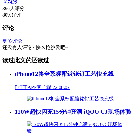
￥
7499
366人评分
80%好评
评论
更多评论
还没有人评论~
快来
抢沙发
吧~
读过此文的还读过
iPhone12将全系标配镀铑钌工艺快充线

打开APP客户端
22
08.02
120W超快闪充15分钟充满 iQOO CJ现场体验