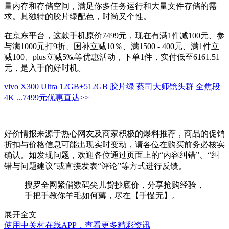
量内存和存储空间，满足你多任务运行和大量文件存储的需
求。其独特的胶片绿配色，时尚又个性。
在京东平台，这款手机原价7499元，现在有满1件减100元、参
与满1000元打9折、国补立减10％、满1500 - 400元、满1件立
减100、plus立减5‰等优惠活动，下单1件，实付低至6161.51
元，是入手的好时机。
vivo X300 Ultra 12GB+512GB 胶片绿 蔡司大师镜头群 全焦段
4K ...
7499元
优惠直达>>
好价情报来源于热心网友及商家积极的爆料推荐，商品的促销
折扣与价格信息可能出现实时变动，请各位在购买前务必核实
确认。如发现问题，欢迎各位通过页面上的“内容纠错”、“纠
错与问题建议”或直接发表“评论”等方式进行反馈。
搜罗全网紧俏数码尖儿货抄底价，分享抢购经验，
手把手教你羊毛如何薅，尽在【手慢无】。
展开全文
使用中关村在线APP，查看更多精彩资讯