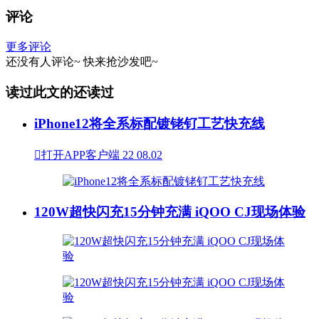
评论
更多评论
还没有人评论~
快来
抢沙发
吧~
读过此文的还读过
iPhone12将全系标配镀铑钌工艺快充线

打开APP客户端
22
08.02
120W超快闪充15分钟充满 iQOO CJ现场体验