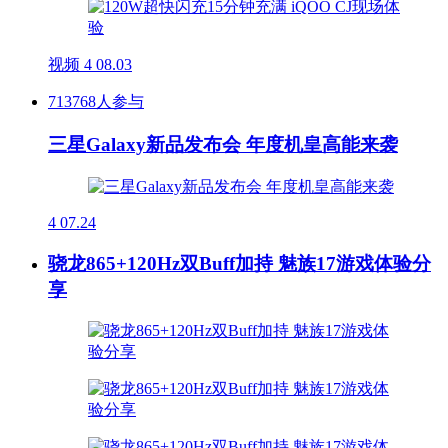
视频
4
08.03
713768人参与
三星Galaxy新品发布会 年度机皇高能来袭
4
07.24
骁龙865+120Hz双Buff加持 魅族17游戏体验分
享