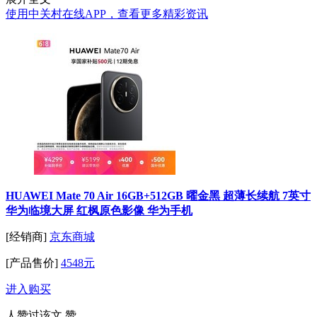
使用中关村在线APP，查看更多精彩资讯
HUAWEI Mate 70 Air 16GB+512GB 曜金黑 超薄长续航 7英寸
华为临境大屏 红枫原色影像 华为手机
[经销商]
京东商城
[产品售价]
4548元
进入购买
人赞过该文
赞