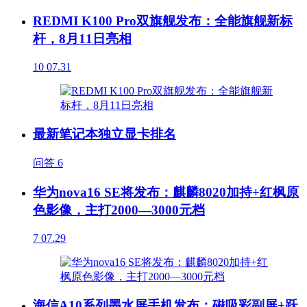
REDMI K100 Pro双旗舰发布：全能旗舰新标
杆，8月11日亮相
10
07.31
最新笔记本独立显卡排名
问答
6
华为nova16 SE将发布：麒麟8020加持+红枫原
色影像，主打2000—3000元档
7
07.29
海信A10系列墨水屏手机发布：磁吸彩副屏+跃