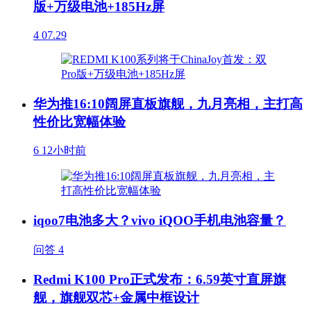
版+万级电池+185Hz屏
4
07.29
华为推16:10阔屏直板旗舰，九月亮相，主打高
性价比宽幅体验
6
12小时前
iqoo7电池多大？vivo iQOO手机电池容量？
问答
4
Redmi K100 Pro正式发布：6.59英寸直屏旗
舰，旗舰双芯+金属中框设计