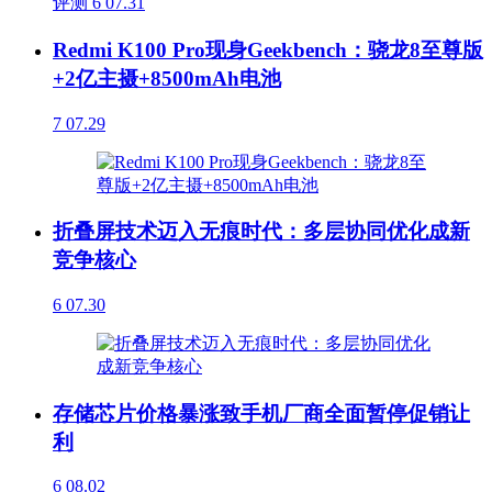
评测
6
07.31
Redmi K100 Pro现身Geekbench：骁龙8至尊版
+2亿主摄+8500mAh电池
7
07.29
折叠屏技术迈入无痕时代：多层协同优化成新
竞争核心
6
07.30
存储芯片价格暴涨致手机厂商全面暂停促销让
利
6
08.02