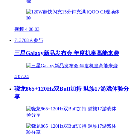
视频
4
08.03
713768人参与
三星Galaxy新品发布会 年度机皇高能来袭
4
07.24
骁龙865+120Hz双Buff加持 魅族17游戏体验分
享