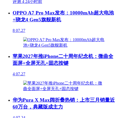
评测
4
24小时前
OPPO A7 Pro Max发布：10000mAh超大电池
+骁龙4 Gen5旗舰新机
8
07.27
苹果2027年推iPhone二十周年纪念机：微曲全
面屏+全屏无孔+固态按键
4
07.27
华为Pura X Max阔折叠热销：上市三月销量近
60万台，典藏版成主力
4
07.24