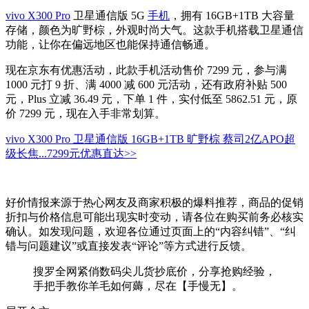
vivo X300 Pro
卫星通信版 5G
手机
，拥有 16GB+1TB 大容量
存储，颜色为旷野棕，外观时尚大气。这款手机搭载卫星通信
功能，让你在偏远地区也能保持通信畅通。
现在京东有优惠活动，此款手机活动售价 7299 元，参与满
1000 元打 9 折、满 4000 减 600 元活动，还有政府补贴 500
元，Plus 立减 36.49 元，下单 1 件，实付低至 5862.51 元，原
价 7299 元，现在入手非常划算。
vivo X300 Pro 卫星通信版 16GB+1TB 旷野棕 蔡司2亿APO超
级长焦...
7299元
优惠直达>>
好价情报来源于热心网友及商家积极的爆料推荐，商品的促销
折扣与价格信息可能出现实时变动，请各位在购买前务必核实
确认。如发现问题，欢迎各位通过页面上的“内容纠错”、“纠
错与问题建议”或直接发表“评论”等方式进行反馈。
搜罗全网紧俏数码尖儿货抄底价，分享抢购经验，
手把手教你羊毛如何薅，尽在【手慢无】。