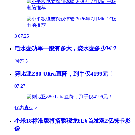
3
07.25
电水壶功率一般有多大，烧水壶多少W？
问答
5
努比亚Z80 Ultra直降，到手仅4199元！
07.27
优惠直达 >
小米18标准版将搭载骁龙8E6首发双2亿徕卡影
像