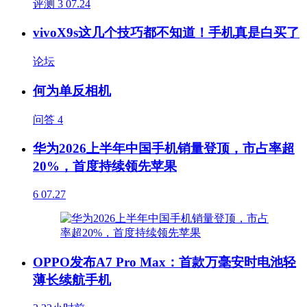
评测
3
07.24
vivoX9s这几个技巧都不知道！手机真是白买了
论坛
何为单反相机
问答
4
华为2026上半年中国手机销量登顶，市占率超
20%，首度持续领先苹果
6
07.27
OPPO发布A7 Pro Max：首款万毫安时电池轻
薄长续航手机