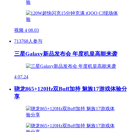
视频
4
08.03
713768人参与
三星Galaxy新品发布会 年度机皇高能来袭
4
07.24
骁龙865+120Hz双Buff加持 魅族17游戏体验分
享