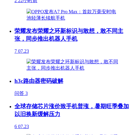
2
22小时前
荣耀发布荣耀之环新标识与敢想，敢不同主
张，同步推出机器人手机
7
07.23
h3c路由器密码破解
问答
3
全球存储芯片涨价致手机普涨，暑期旺季叠加
以旧换新缓解压力
6
07.23