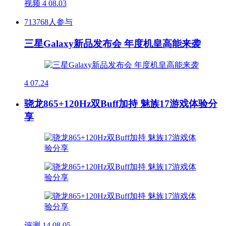
视频
4
08.03
713768人参与
三星Galaxy新品发布会 年度机皇高能来袭
4
07.24
骁龙865+120Hz双Buff加持 魅族17游戏体验分
享
评测
14
08.05