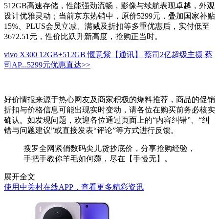
512GB高速存储，性能强劲流畅，影像与续航表现卓越，外观
设计优雅灵动；当前京东热销中，原价5299元，叠加国家补贴
15%、PLUS会员立减、满减及折扣等多重优惠后，实付低至
3672.51元，性价比跃升新高度，抢购正当时。
vivo X300 12GB+512GB 惬意紫【通讯】 蔡司2亿超级主摄 蔡
司AP...
5299元
优惠直达>>
好价情报来源于热心网友及商家积极的爆料推荐，商品的促销
折扣与价格信息可能出现实时变动，请各位在购买前务必核实
确认。如发现问题，欢迎各位通过页面上的“内容纠错”、“纠
错与问题建议”或直接发表“评论”等方式进行反馈。
搜罗全网紧俏数码尖儿货抄底价，分享抢购经验，
手把手教你羊毛如何薅，尽在【手慢无】。
展开全文
使用中关村在线APP，查看更多精彩资讯