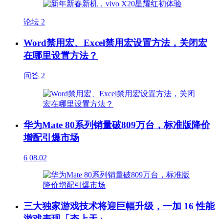
论坛
2
Word禁用宏、Excel禁用宏设置方法，关闭宏
在哪里设置方法？
问答
2
华为Mate 80系列销量破809万台，标准版降价
增配引爆市场
6
08.02
三大独家游戏技术将迎巨幅升级，一加 16 性能
游戏表现「夯上天」