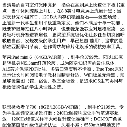
当清晨的自习室灯光刚亮起，指尖在高刷屏上快速记下板书重
点；当午休间隙戴上耳机，在8.8英寸电竞屏上流畅开黑；当
深夜赶完小组PPT，12GB大内存仍稳如磐石——这些场景，
正被新一代学生党用平板重新定义。他们不满足于单一功能，
既要护眼屏扛住八小时网课，也要骁龙强芯应对建模渲染，还
要轻巧机身塞进双肩包，更渴望系统级优化让多任务切换如呼
吸般自然。发烧友级的学生用户，早已超越‘能用’，追求的是
精准匹配学习节奏、创作需求与碎片化娱乐的硬核效率工具。
苹果iPad mini 6（64GB/WiFi版），到手价3799元。它以193克
超轻机身和5.3mm纤薄轮廓，成为随身知识库的最佳载体。
A15芯片保障PDF批注、多窗口查资料不卡顿，True Tone原彩
显示让长时间阅读电子教材眼睛更舒适。WiFi版虽无蜂窝，却
足够覆盖图书馆、宿舍、教室全场景，是追求iOS生态协同与
极致便携性的学生党理性之选。
联想拯救者 Y700（8GB/128GB/WiFi版），到手价2199元。专
为学生高频交互场景打磨：240Hz触控响应让手写笔迹零延
迟，1200Hz峰值采样率大幅提升速记准确率；DCI-P3广色域
配合莱茵硬件级低蓝光认证，久看不累；6550mAh电池支持