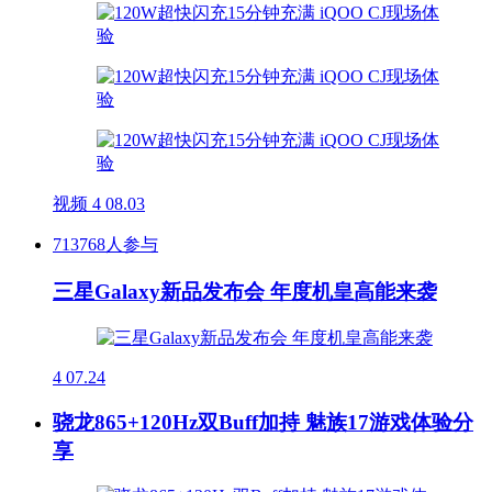
视频
4
08.03
713768人参与
三星Galaxy新品发布会 年度机皇高能来袭
4
07.24
骁龙865+120Hz双Buff加持 魅族17游戏体验分
享