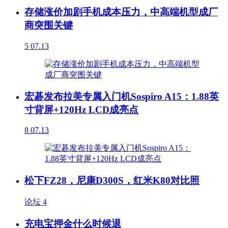
存储涨价加剧手机成本压力，中高端机型成厂
商突围关键
5
07.13
宏碁发布拉美专属入门机Sospiro A15：1.88英
寸背屏+120Hz LCD成亮点
8
07.13
松下FZ28，尼康D300S，红米K80对比照
论坛
4
充电宝押金什么时候退