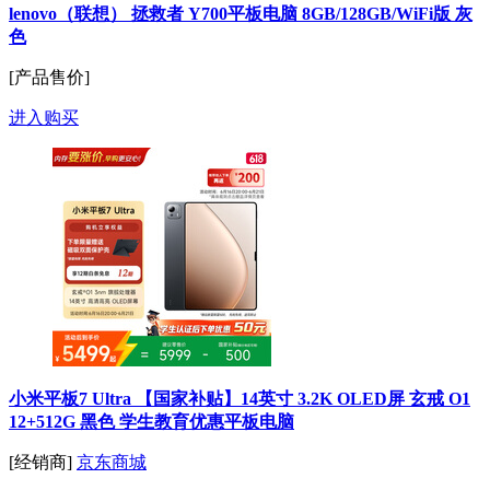
lenovo（联想） 拯救者 Y700平板电脑 8GB/128GB/WiFi版 灰
色
[产品售价]
进入购买
小米平板7 Ultra 【国家补贴】14英寸 3.2K OLED屏 玄戒 O1
12+512G 黑色 学生教育优惠平板电脑
[经销商]
京东商城