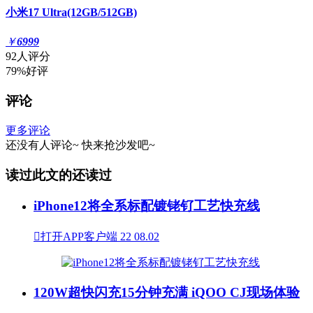
小米17 Ultra(12GB/512GB)
￥
6999
92人评分
79%好评
评论
更多评论
还没有人评论~
快来
抢沙发
吧~
读过此文的还读过
iPhone12将全系标配镀铑钌工艺快充线

打开APP客户端
22
08.02
120W超快闪充15分钟充满 iQOO CJ现场体验