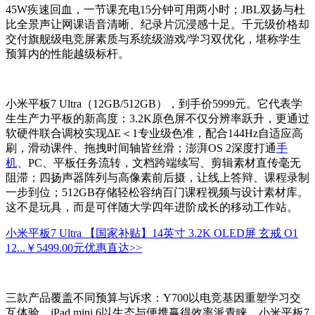
45W疾速回血，一节课充电15分钟可用两小时；JBL双扬与杜
比全景声让网课语音清晰、纪录片沉浸感十足。千元级价格却
交付旗舰级电竞屏素质与系统级游戏/学习双优化，堪称学生
预算内的性能越级标杆。
小米平板7 Ultra（12GB/512GB），到手价5999元。它代表学
生生产力平板的新高度：3.2K原色屏不仅分辨率跃升，更通过
软硬件联合调校实现ΔE＜1专业级色准，配合144Hz自适应高
刷，滑动课件、拖拽时间轴皆丝滑；澎湃OS 2深度打通
手
机
、PC、平板任务流转，文档跨端续写、剪辑素材直传毫无
阻滞；四扬声器阵列与高像素前后摄，让线上答辩、课程录制
一步到位；512GB存储轻松容纳百门课程视频与设计素材库。
这不是玩具，而是可伴随大学四年进阶成长的移动工作站。
小米平板7 Ultra 【国家补贴】14英寸 3.2K OLED屏 玄戒 O1
12...
￥5499.00元
优惠直达>>
三款产品覆盖不同预算与诉求：Y700以电竞基因重塑学习交
互体验，iPad mini 6以生态与便携赢得效率派青睐，小米平板7