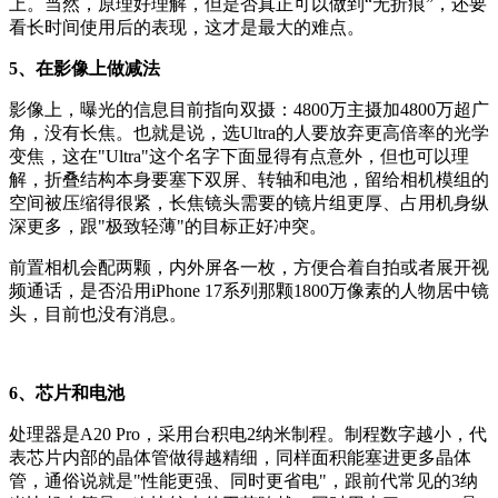
上。当然，原理好理解，但是否真正可以做到“无折痕”，还要
看长时间使用后的表现，这才是最大的难点。
5、在影像上做减法
影像上，曝光的信息目前指向双摄：4800万主摄加4800万超广
角，没有长焦。也就是说，选Ultra的人要放弃更高倍率的光学
变焦，这在"Ultra"这个名字下面显得有点意外，但也可以理
解，折叠结构本身要塞下双屏、转轴和电池，留给相机模组的
空间被压缩得很紧，长焦镜头需要的镜片组更厚、占用机身纵
深更多，跟"极致轻薄"的目标正好冲突。
前置相机会配两颗，内外屏各一枚，方便合着自拍或者展开视
频通话，是否沿用iPhone 17系列那颗1800万像素的人物居中镜
头，目前也没有消息。
6、芯片和电池
处理器是A20 Pro，采用台积电2纳米制程。制程数字越小，代
表芯片内部的晶体管做得越精细，同样面积能塞进更多晶体
管，通俗说就是"性能更强、同时更省电"，跟前代常见的3纳