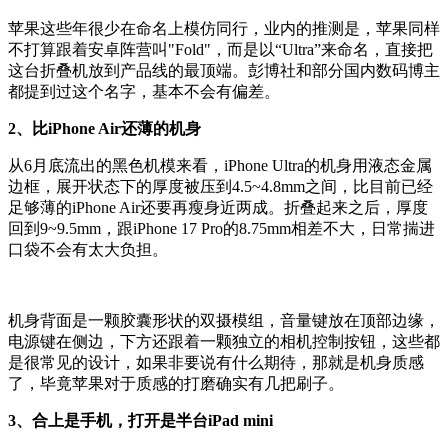
苹果这些年很少在命名上模仿同行，业内的推测是，苹果同样
不打算跟着安卓阵营叫"Fold"，而是以“Ultra”来命名，直接把
这台折叠机放到产品线的最顶端。彭博社和部分国内数码博主
都提到过这个名字，基本不会有偏差。
2、比iPhone Air还薄的机身
从6月底流出的黑色机模来看，iPhone Ultra的机身用液态金属
边框，展开状态下的厚度被压到4.5~4.8mm之间，比目前已经
足够薄的iPhone Air还要再瘦身近两成。折叠起来之后，厚度
回到9~9.5mm，跟iPhone 17 Pro的8.75mm相差不大，日常揣进
口袋不会有太大负担。
机身背面是一颗胶囊形状的双摄模组，音量键放在顶部边缘，
电源键在侧边，下方还跟着一颗独立的相机控制按钮，这些都
是很常见的设计，如果非要说有什么期待，那就是机身质感
了，毕竟苹果对于质感的打磨确实有几把刷子。
3、合上是手机，打开是半台iPad mini