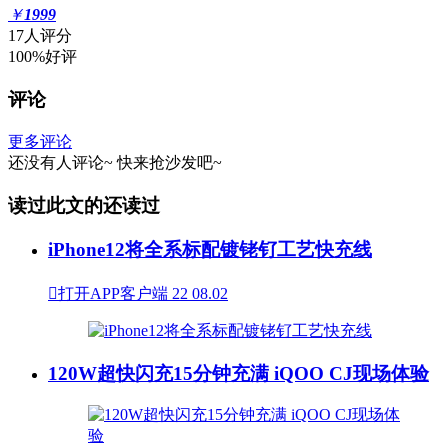
￥
1999
17人评分
100%好评
评论
更多评论
还没有人评论~
快来
抢沙发
吧~
读过此文的还读过
iPhone12将全系标配镀铑钌工艺快充线

打开APP客户端
22
08.02
120W超快闪充15分钟充满 iQOO CJ现场体验