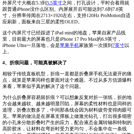
外屏尺寸大概在5.3到
5.5英寸
之间，打孔设计，平时合着用就
跟普通iPhone没什么区别。内屏展开后可能达到7.6到7.8英
寸，分辨率传闻在2713×1920左右，支持120Hz ProMotion自适
应刷新，面板来自三星的柔性OLED。
这个内屏尺寸已经踩进了iPad mini的地盘，苹果自家产品线
里，目前最大的屏幕也只是iPhone 17 Pro Max的6.9英寸，
iPhone Ultra一旦落地，会是
苹果手机
家族第一次摸到
7英寸
以
上。
4、折痕问题，可能真被解决了
相较于传统直板机型，折痕一直都是折叠屏手机无法避开的痛
点，就算是苹果同样也要面对这个难题。不过从多方信源爆料
来看，苹果似乎真的解决了这个问题。
为什么折叠屏容易留折痕？可以想象反复对折一张纸，折的地
方会越来越软、越来越明显凹陷，屏幕的柔性材料也是同样的
道理，折叠次数多了，中间那条线会因为材料疲劳变得肉眼可
见。苹果的做法是在屏幕支撑板上做激光钻孔，打出很多细密
的小孔来分散折叠时产生的应力，配合液态金属转轴和特制的
高阶胶水，让材料在弯折时受力更均匀，不会集中在一条线