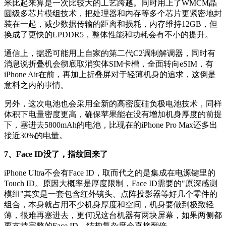
米比起来算是一次比较大的工艺跨越。同时用上了WMCM晶
圆级多芯片模组技术，把处理器和内存等多个芯片更紧密地封
装在一起，减少数据传输的距离和损耗，内存维持12GB，但
换成了更快的LPDDR5，整体性能和功耗会有不小的提升。
通信上，据悉可能用上自家的第二代C2调制解调器，同时有
消息说折叠机会彻底取消实体SIM卡槽，全面转向eSIM，有
iPhone Air在前，再加上折叠屏对于轻薄机身的追求，这倒是
意料之内的事情。
另外，这次电池也会采用全新的高密度硅负极电池技术，同样
体积下电量密度更高，确保苹果能在没有增加机身厚度的前提
下，塞进去5800mAh的电池，比现在的iPhone Pro Max还多出
接近30%的电量。
7、Face ID没了，指纹回来了
iPhone Ultra不会有Face ID，取而代之的是集成在电源键里的
Touch ID。原因大概率是厚度限制，Face ID需要的"原深感测
模组"其实是一套包含红外镜头、点阵投影器等好几个零件的
组合，本身就占用不少机身厚度和空间，机身要做到极致轻
薄，很难再塞进去，更何况这台机器有两块屏幕，如果两侧都
要支持完整的Face ID，结构复杂度会直接翻倍。