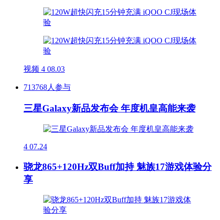
视频
4
08.03
713768人参与
三星Galaxy新品发布会 年度机皇高能来袭
4
07.24
骁龙865+120Hz双Buff加持 魅族17游戏体验分
享