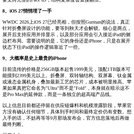
8、iOS 27悄悄埋了一手
WWDC 2026上iOS 27已经亮相，但按照Gurman的说法，真正
针对折叠屏设计的功能，要等到秋天才会解锁。核心是两点，
展开后支持应用并排显示，以及部分应用会引入接近iPad的侧
边栏布局。需要说明的是，它的身份还是iPhone，只是在展开
状态下往iPad的操作逻辑靠近了一些。
9、大概率是史上最贵的iPhone
目前流传的价格是256GB版本起售1999美元，顶配1TB版本可
能摸到2399美元以上。折叠屏、双转轴结构、双屏幕、钛金属
或液态金属机身，叠加最新工艺的芯片，成本被明显推高。苹
果如果真把它命名为"Ultra"而不是"Fold"，本身就在暗示这不
是Pro Max的延伸款，而是一条独立的超高端产品线。
以上信息目前都还停留在供应链爆料和机模泄露阶段，苹果官
方没有确认任何细节，具体到手时间和最终定价仍有变数。想
入手的话，不妨再等等9月那场发布会，官方信息落地后再做
最终判断。