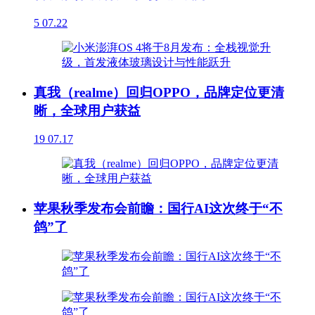
5
07.22
真我（realme）回归OPPO，品牌定位更清
晰，全球用户获益
19
07.17
苹果秋季发布会前瞻：国行AI这次终于“不
鸽”了