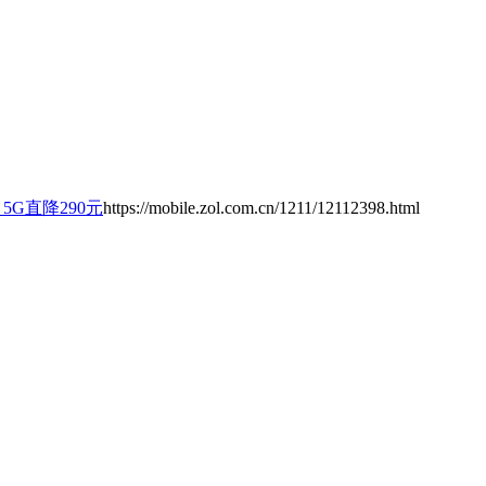
x 5G直降290元
https://mobile.zol.com.cn/1211/12112398.html