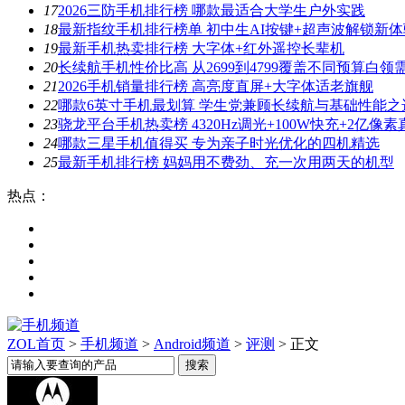
17
2026三防手机排行榜 哪款最适合大学生户外实践
18
最新指纹手机排行榜单 初中生AI按键+超声波解锁新体
19
最新手机热卖排行榜 大字体+红外遥控长辈机
20
长续航手机性价比高 从2699到4799覆盖不同预算白领
21
2026手机销量排行榜 高亮度直屏+大字体适老旗舰
22
哪款6英寸手机最划算 学生党兼顾长续航与基础性能之
23
骁龙平台手机热卖榜 4320Hz调光+100W快充+2亿像
24
哪款三星手机值得买 专为亲子时光优化的四机精选
25
最新手机排行榜 妈妈用不费劲、充一次用两天的机型
热点：
ZOL首页
>
手机频道
>
Android频道
>
评测
> 正文