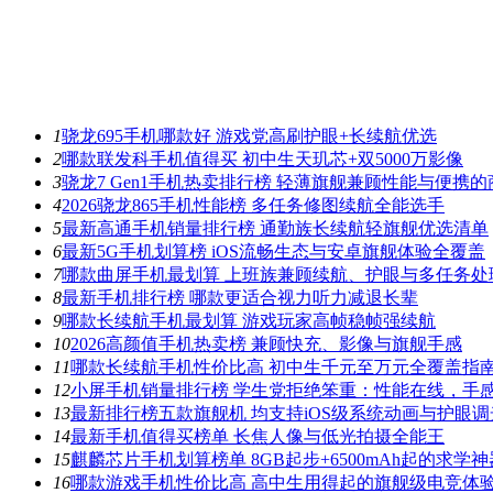
1
骁龙695手机哪款好 游戏党高刷护眼+长续航优选
2
哪款联发科手机值得买 初中生天玑芯+双5000万影像
3
骁龙7 Gen1手机热卖排行榜 轻薄旗舰兼顾性能与便携
4
2026骁龙865手机性能榜 多任务修图续航全能选手
5
最新高通手机销量排行榜 通勤族长续航轻旗舰优选清单
6
最新5G手机划算榜 iOS流畅生态与安卓旗舰体验全覆盖
7
哪款曲屏手机最划算 上班族兼顾续航、护眼与多任务处
8
最新手机排行榜 哪款更适合视力听力减退长辈
9
哪款长续航手机最划算 游戏玩家高帧稳帧强续航
10
2026高颜值手机热卖榜 兼顾快充、影像与旗舰手感
11
哪款长续航手机性价比高 初中生千元至万元全覆盖指
12
小屏手机销量排行榜 学生党拒绝笨重：性能在线，手
13
最新排行榜五款旗舰机 均支持iOS级系统动画与护眼调
14
最新手机值得买榜单 长焦人像与低光拍摄全能王
15
麒麟芯片手机划算榜单 8GB起步+6500mAh起的求学神
16
哪款游戏手机性价比高 高中生用得起的旗舰级电竞体