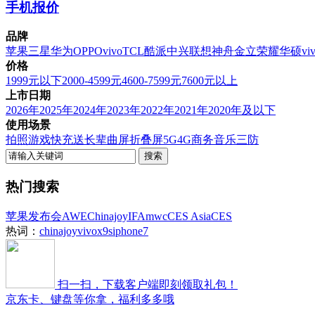
手机报价
品牌
苹果
三星
华为
OPPO
vivo
TCL
酷派
中兴
联想
神舟
金立
荣耀
华硕
vi
价格
1999元以下
2000-4599元
4600-7599元
7600元以上
上市日期
2026年
2025年
2024年
2023年
2022年
2021年
2020年及以下
使用场景
拍照
游戏
快充
送长辈
曲屏
折叠屏
5G
4G
商务
音乐
三防
热门搜索
苹果发布会
AWE
Chinajoy
IFA
mwc
CES Asia
CES
热词：
chinajoy
vivox9s
iphone7
扫一扫，下载客户端即刻领取礼包！
京东卡、键盘等你拿，福利多多哦