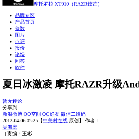
摩托罗拉 XT910（RAZR锋芒）
品牌专区
产品首页
参数
图片
点评
报价
论坛
问答
软件
夏日冰激凌 摩托RAZR升级Andr
暂无评论
分享到
新浪微博
QQ空间
QQ好友
微信二维码
2012-04-06 05:25
【
中关村在线
原创】
作者：
吴海宏
|
责编：王彬