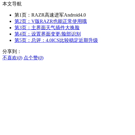
本文导航
第1页：RAZR高速进军Android4.0
第2页：V版RAZR也能正常使用哦
第3页：主界面天气插件大换脸
第4页：设置界面变更/脸部识别
第5页：总评：4.0ICS比较稳定近期升级
分享到：
不喜欢(
0
)
点个赞(
0
)