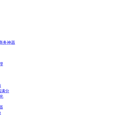
的商务神器
理
南
感满分
光
器
验