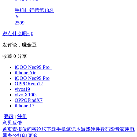
手机排行榜第
18
名
￥
2599
说点什么吧~
0
发评论，赚金豆
收藏
0
分享
iQOO Neo9S Pro+
iPhone Air
iQOO Neo9S Pro
OPPOReno12
vivos19
vivo X100s
OPPOFindX7
iPhone 17
登录
|
注册
意见反馈
首页
查报价
问答
论坛
下载
手机
笔记本
游戏硬件
数码影音
家用电
器
办公打印
更多