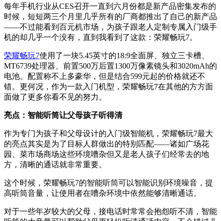
每年手机行业从CES召开一直到六月份都是新产品密集发布的
时候，短短两三个月里几乎所有的厂商都推出了自己的新产品
——不过能看到百元机市场，为孩子跟老人定制专属入门级手
机的却几乎一个没有，直到我看到了这款：荣耀畅玩7。
荣耀畅玩7
使用了一块5.45英寸的18:9全面屏、独立三卡槽、
MT6739处理器、前置500万后置1300万像素镜头和3020mAh的
电池。配置称不上多豪华，但是结合599元起的价格就还不
错。更何况，作为一款入门机型，荣耀畅玩7在其他的方方面
面做了更多你看不见的努力。
亮点：智能听筒让父母孩子听得清
作为专门为孩子和父母设计的入门级智能机，荣耀畅玩7最大
的亮点其实是为了目标人群做出的特别匹配——诸如广场花
园、菜市场商场这些环境嘈杂但又是老人孩子们经常去的地
方，清晰的通话就非常重要。
这个时候，荣耀畅玩7的智能听筒可以智能识别环境噪音，提
高听筒音量，让使用者在嘈杂环境中依然能够清晰通话。
对于一些年岁较大的父母，接电话时常常会抱怨听不清，智能