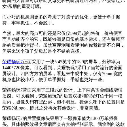
听筒的大音量可以帮助父母更轻松听清通话内容，不会错过儿
女/亲朋的重要叮嘱。
而小巧的机身则更多的考虑了对孩子的优化，更便于单手握
持，牢牢抓住，不会脱手。
当然，最大的亮点可能还是它仅仅599元起的售价，价格便宜
而且功能齐全的它，既能够满足日常的基本需求，还有荣耀严
格的质量把控背书。虽然写评测和看评测的你我肯定不会用，
但买来送个孩子父母却是个不错的选择。
荣耀畅玩7
正面采用了一块5.45英寸的18:9的屏幕，分辨率为
1440*720像素。可以看到，荣耀畅玩7采用了当前流行的全面
屏设计。四四方方的屏幕，看起来中规中矩，仅有70mm宽的
机身也比较小巧，便于单手握持，手感也更好一些。
荣耀畅玩7背面采用了三段式的设计，上下两条烫金细线增强
质感。可以看到，荣耀畅玩7的后置双摄和闪光灯位于同一模
块内，摄像头稍有些凸起，但不明显。摄像头稍下的位置则是
荣耀的Logo，除此之外再无其他设计，非常简洁。
荣耀畅玩7的后置摄像头采用了一颗像素值为1300万单摄像
头。具体拍照效果文章后面会有实拍样张展示。我拿到的这款