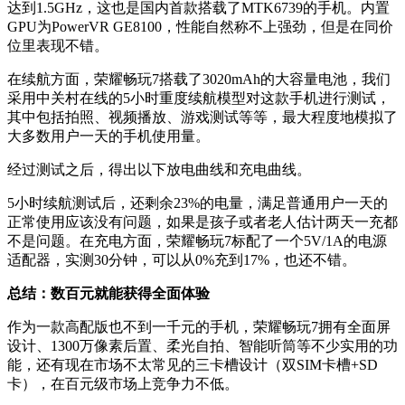
达到1.5GHz，这也是国内首款搭载了MTK6739的手机。内置
GPU为PowerVR GE8100，性能自然称不上强劲，但是在同价
位里表现不错。
在续航方面，荣耀畅玩7搭载了3020mAh的大容量电池，我们
采用中关村在线的5小时重度续航模型对这款手机进行测试，
其中包括拍照、视频播放、游戏测试等等，最大程度地模拟了
大多数用户一天的手机使用量。
经过测试之后，得出以下放电曲线和充电曲线。
5小时续航测试后，还剩余23%的电量，满足普通用户一天的
正常使用应该没有问题，如果是孩子或者老人估计两天一充都
不是问题。在充电方面，荣耀畅玩7标配了一个5V/1A的电源
适配器，实测30分钟，可以从0%充到17%，也还不错。
总结：数百元就能获得全面体验
作为一款高配版也不到一千元的手机，荣耀畅玩7拥有全面屏
设计、1300万像素后置、柔光自拍、智能听筒等不少实用的功
能，还有现在市场不太常见的三卡槽设计（双SIM卡槽+SD
卡），在百元级市场上竞争力不低。