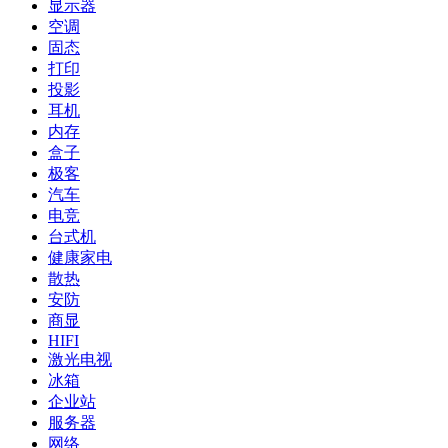
显示器
空调
固态
打印
投影
耳机
内存
盒子
极客
汽车
电竞
台式机
健康家电
散热
安防
商显
HIFI
激光电视
冰箱
企业站
服务器
网络