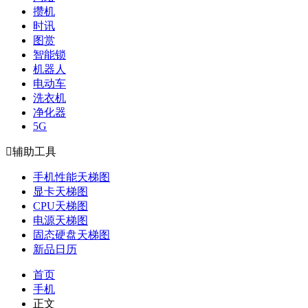
攒机
时讯
图赏
智能锁
机器人
电动车
洗衣机
净化器
5G

辅助工具
手机性能天梯图
显卡天梯图
CPU天梯图
电源天梯图
固态硬盘天梯图
新品日历
首页
手机
正文