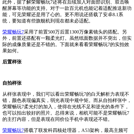
此外，据了解荣耀畅玩7还将在后续加入对面部识别、双击唤
醒屏幕等功能的支持。对于一款百元机也能记着适配推送新功
能，可见荣耀还是用了心的。更不用说还搭载了安卓8.1系
统，要知道有些旗舰机到现在都未必适配。
荣耀畅玩7
采用了前置500万后置1300万像素镜头的搭配。另
外，前置还搭配有一颗柔光灯。虽然纸面数据并不突出，但实
际的成像质量还是不错的。下面就来看看荣耀畅玩7的实拍效
果如何。
后置样张
自拍样张
从样张表现中，我们可以看出荣耀畅玩7的白天解析力表现不
错，颜色表现偏真实，弱光表现中规中矩。而从自拍样张中，
荣耀畅玩7柔光灯的加入，使得在光线不足和逆光的条件下，
也可以拍出较好的照片。总得来说，相机可能不是荣耀畅玩7
的主打内容，但是表现在同价位手机中表现还不错。
荣耀畅玩7
搭载了联发科四核处理器，A53架构，最高主频可