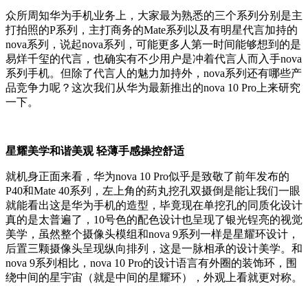
众所周知华为手机业务上，大家最为熟悉的三个系列分别是主
打拍照的P系列，主打商务的Mate系列以及有明星代言加持的
nova系列，说起nova系列，可能更多人第一时间能够想到的是
易烊千玺的代言，也确实有不少用户是冲着代言人而入手nova
系列手机。但除了代言人的魅力加持外，nova系列还有哪些产
品竞争力呢？这次我们从华为最新推出的nova 10 Pro上来研究
一下。
星耀美学和谐美观 轻薄手感操控舒适
就机身正面来看，华为nova 10 Pro似乎是致敬了前年发布的
P40和Mate 40系列，左上角的药丸挖孔双摄倒是能让我们一眼
就能看出这是华为手机的造型，毕竟现在单挖孔的同质化设计
真的是太普遍了，10号色的配色设计也呈现了银光锃亮的视觉
美学，虽然整个摄像头模组和nova 9系列一样是星耀环设计，
后置三颗摄像头呈现纵向排列，这是一脉相承的设计美学。和
nova 9系列相比，nova 10 Pro的设计语言有外圈的装饰环，围
绕中间的星宇宙（就是中间的星耀环），外观上看就更对称。