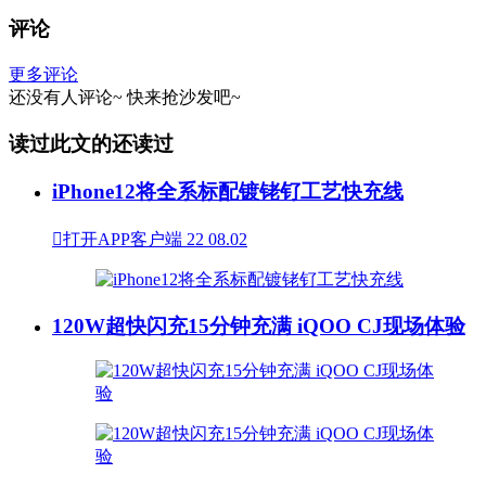
评论
更多评论
还没有人评论~
快来
抢沙发
吧~
读过此文的还读过
iPhone12将全系标配镀铑钌工艺快充线

打开APP客户端
22
08.02
120W超快闪充15分钟充满 iQOO CJ现场体验