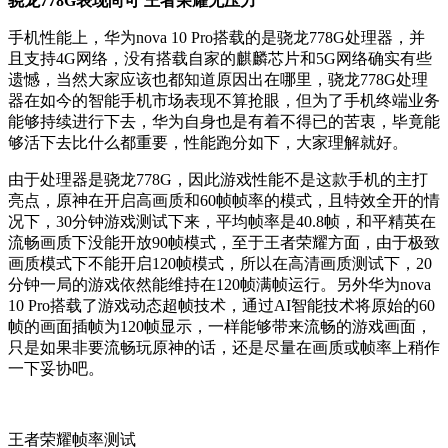
骁龙778G表现尚可 王者荣耀无压力
手机性能上，华为nova 10 Pro搭载的是骁龙778G处理器，并
且支持4G网络，没有搭载自家的麒麟芯片和5G网络确实有些
遗憾，当然大家应该也都知道原因出在哪里，骁龙778G处理
器在如今的智能手机市场表现不算抢眼，但为了手机终端业务
能够持续进行下去，华为自身也是有着不得已的苦衷，毕竟能
够活下去比什么都重要，性能跑分如下，大家理解就好。
由于处理器是骁龙778G，因此游戏性能不是这款手机的主打
亮点，原神在开启高画质和60帧帧率的模式，且特效全开的情
况下，30分钟游戏测试下来，平均帧率是40.8帧，和平精英在
流畅画质下没能开放90帧模式，至于王者荣耀方面，由于极致
画质模式下不能开启120帧模式，所以在高清画质测试下，20
分钟一局的游戏依然能维持在120帧满帧运行。另外华为nova
10 Pro搭载了游戏动态超帧技术，通过AI智能技术将原始的60
帧的画面插帧为120帧显示，一样能够带来流畅的游戏画面，
只是如果非要流畅玩原神的话，还是尽量在画质或帧率上稍作
一下妥协吧。
王者荣耀帧率测试