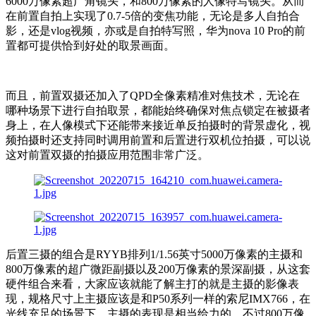
6000万像素超广角镜头，和800万像素的人像特写镜头。从而
在前置自拍上实现了0.7-5倍的变焦功能，无论是多人自拍合
影，还是vlog视频，亦或是自拍特写照，华为nova 10 Pro的前
置都可提供恰到好处的取景画面。
而且，前置双摄还加入了QPD全像素精准对焦技术，无论在
哪种场景下进行自拍取景，都能始终确保对焦点锁定在被摄者
身上，在人像模式下还能带来接近单反拍摄时的背景虚化，视
频拍摄时还支持同时调用前置和后置进行双机位拍摄，可以说
这对前置双摄的拍摄应用范围非常广泛。
后置三摄的组合是RYYB排列1/1.56英寸5000万像素的主摄和
800万像素的超广微距副摄以及200万像素的景深副摄，从这套
硬件组合来看，大家应该就能了解主打的就是主摄的影像表
现，规格尺寸上主摄应该是和P50系列一样的索尼IMX766，在
光线充足的场景下，主摄的表现是相当给力的，不过800万像