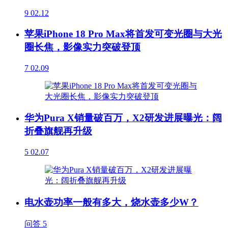
9
02.12
苹果iPhone 18 Pro Max将首发可变光圈与大光
圈长焦，影像实力突破登顶
7
02.09
华为Pura X销量破百万，X2研发进展曝光：阔
折叠旗舰再升级
5
02.07
电水壶功率一般有多大，烧水壶多少W？
问答
5