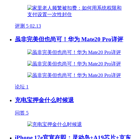
评测
5
02.13
虽非完美但也尚可！华为 Mate20 Pro详评
论坛
1
充电宝押金什么时候退
问答
5
iPhone 17e官宣在即：灵动岛+A19芯片+京东