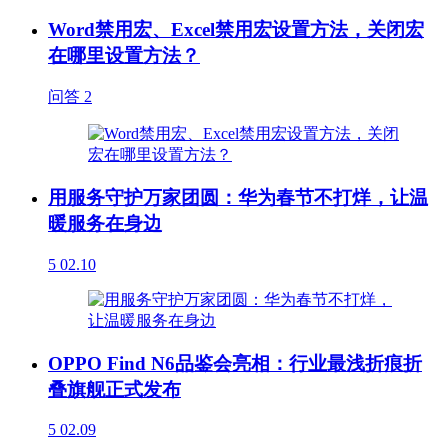
Word禁用宏、Excel禁用宏设置方法，关闭宏
在哪里设置方法？
问答
2
用服务守护万家团圆：华为春节不打烊，让温
暖服务在身边
5
02.10
OPPO Find N6品鉴会亮相：行业最浅折痕折
叠旗舰正式发布
5
02.09