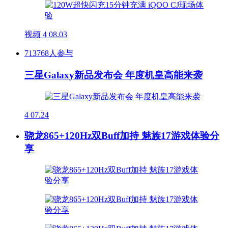
视频
4
08.03
713768人参与
三星Galaxy新品发布会 年度机皇高能来袭
4
07.24
骁龙865+120Hz双Buff加持 魅族17游戏体验分
享