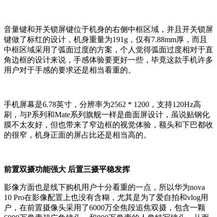
音量键和开关锁屏键位于机身的右侧中框区域，并且开关锁屏
键做了标红的设计，机身重量为191g，仅有7.88mm厚，而且
中框区域采用了弧面过度的方案，个人觉得弧面过度相对于直
角边框的设计来说，手感体验要更好一些，毕竟这款手机许多
用户对于手感的要求还是相当看重的。
手机屏幕是6.78英寸，分辨率为2562 * 1200，支持120Hz高
刷，与P系列和Mate系列旗舰一样是曲面屏设计，虽说贴钢化
膜不太友好，但也带来了窄边框的视觉体验，额头和下巴都收
的很窄，机身正面的屏占比还是相当高的。
前置双摄功能强大 后置三摄平稳发挥
影像方面也是线下购机用户十分看重的一点，所以华为nova
10 Pro在影像配置上也没有含糊，尤其是为了爱自拍和vlog用
户，在前置摄像头采用了6000万全焦段追焦双摄，包含一颗