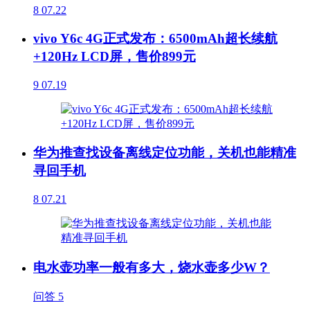
8
07.22
vivo Y6c 4G正式发布：6500mAh超长续航
+120Hz LCD屏，售价899元
9
07.19
华为推查找设备离线定位功能，关机也能精准
寻回手机
8
07.21
电水壶功率一般有多大，烧水壶多少W？
问答
5