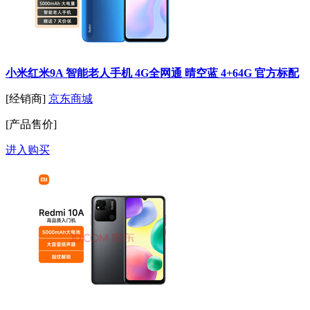
小米红米9A 智能老人手机 4G全网通 晴空蓝 4+64G 官方标配
[经销商]
京东商城
[产品售价]
进入购买