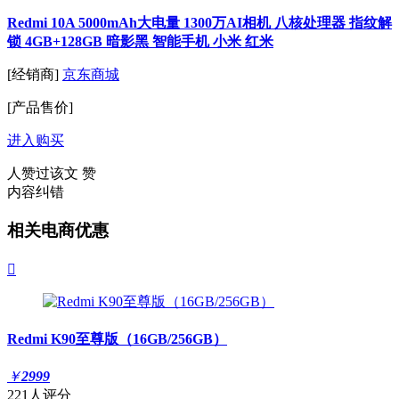
Redmi 10A 5000mAh大电量 1300万AI相机 八核处理器 指纹解
锁 4GB+128GB 暗影黑 智能手机 小米 红米
[经销商]
京东商城
[产品售价]
进入购买
人赞过该文
赞
内容纠错
相关电商优惠

Redmi K90至尊版（16GB/256GB）
￥
2999
221人评分