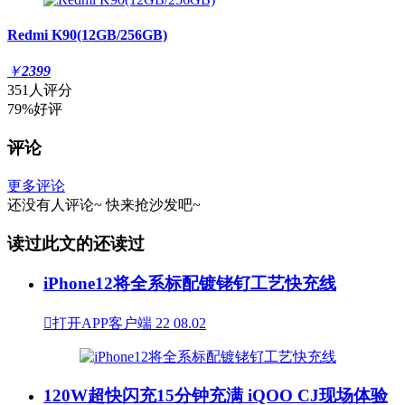
Redmi K90(12GB/256GB)
￥
2399
351人评分
79%好评
评论
更多评论
还没有人评论~
快来
抢沙发
吧~
读过此文的还读过
iPhone12将全系标配镀铑钌工艺快充线

打开APP客户端
22
08.02
120W超快闪充15分钟充满 iQOO CJ现场体验