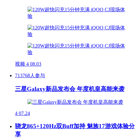
视频
4
08.03
713768人参与
三星Galaxy新品发布会 年度机皇高能来袭
4
07.24
骁龙865+120Hz双Buff加持 魅族17游戏体验分
享