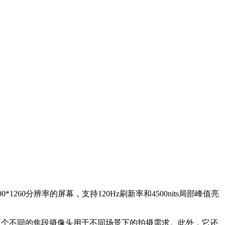
0分辨率的屏幕，支持120Hz刷新率和4500nits局部峰值亮
。
还有三个不同的焦段摄像头用于不同场景下的拍摄需求。此外，它还