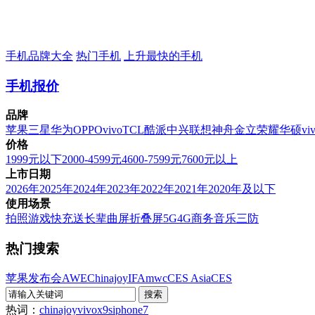
手机品牌大全
热门手机
上升最快的手机
手机报价
品牌
苹果
三星
华为
OPPO
vivo
TCL
酷派
中兴
联想
神舟
金立
荣耀
华硕
vi
价格
1999元以下
2000-4599元
4600-7599元
7600元以上
上市日期
2026年
2025年
2024年
2023年
2022年
2021年
2020年及以下
使用场景
拍照
游戏
快充
送长辈
曲屏
折叠屏
5G
4G
商务
音乐
三防
热门搜索
苹果发布会
AWE
Chinajoy
IFA
mwc
CES Asia
CES
热词：
chinajoy
vivox9s
iphone7