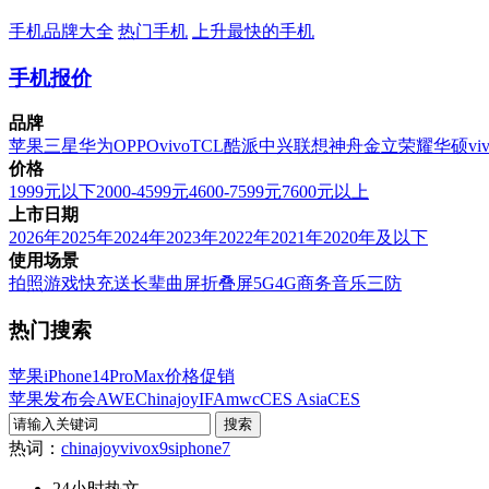
手机品牌大全
热门手机
上升最快的手机
手机报价
品牌
苹果
三星
华为
OPPO
vivo
TCL
酷派
中兴
联想
神舟
金立
荣耀
华硕
vi
价格
1999元以下
2000-4599元
4600-7599元
7600元以上
上市日期
2026年
2025年
2024年
2023年
2022年
2021年
2020年及以下
使用场景
拍照
游戏
快充
送长辈
曲屏
折叠屏
5G
4G
商务
音乐
三防
热门搜索
苹果iPhone14ProMax价格促销
苹果发布会
AWE
Chinajoy
IFA
mwc
CES Asia
CES
热词：
chinajoy
vivox9s
iphone7
24小时热文