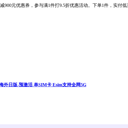
01元减900元优惠券，参与满1件打9.5折优惠活动。下单1件，实
真AI 海外日版-预激活 单SIM卡 Esim支持全网5G