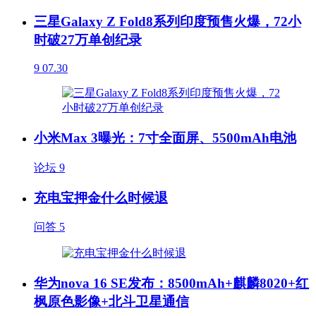
三星Galaxy Z Fold8系列印度预售火爆，72小
时破27万单创纪录
9
07.30
小米Max 3曝光：7寸全面屏、5500mAh电池
论坛
9
充电宝押金什么时候退
问答
5
华为nova 16 SE发布：8500mAh+麒麟8020+红
枫原色影像+北斗卫星通信