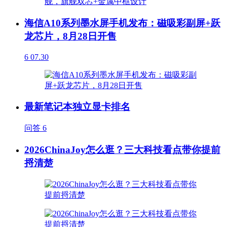
海信A10系列墨水屏手机发布：磁吸彩副屏+跃
龙芯片，8月28日开售
6
07.30
最新笔记本独立显卡排名
问答
6
2026ChinaJoy怎么逛？三大科技看点带你提前
捋清楚