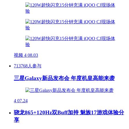
视频
4
08.03
713768人参与
三星Galaxy新品发布会 年度机皇高能来袭
4
07.24
骁龙865+120Hz双Buff加持 魅族17游戏体验分
享