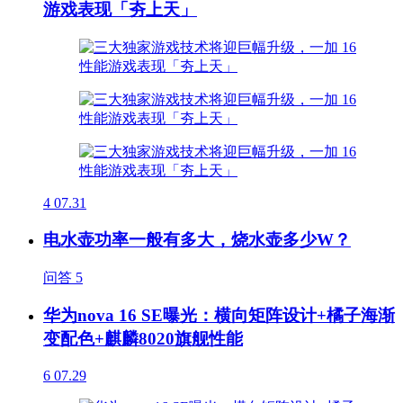
游戏表现「夯上天」
4
07.31
电水壶功率一般有多大，烧水壶多少W？
问答
5
华为nova 16 SE曝光：横向矩阵设计+橘子海渐
变配色+麒麟8020旗舰性能
6
07.29