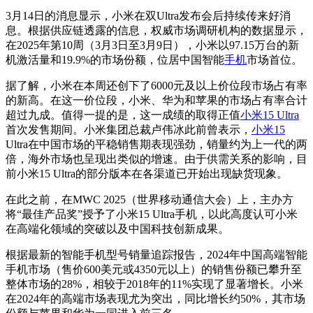
3月14日的消息显示，小米在双Ultra发布会后持续传来好消
息。根据供应链透露的信息，权威市场调研机构的数据显示，
在2025年第10周（3月3日至3月9日），小米以97.15万台的新
机激活量和19.9%的市场份额，位居中国智能
手机
市场首位。
据了解，小米在本周还创下了6000元及以上价位段市场占有率
的新高。在这一价位段，小米、华为和苹果的市场占有率合计
超过九成。值得一提的是，这一成绩的取得正值
小米15 Ultra
首次发售期间。小米集团总裁卢伟冰此前曾表示，
小米15
Ultra在中国市场的平稳销售期表现强劲，销量约为上一代的两
倍，海外市场也呈现出类似的增速。由于供需关系的影响，目
前小米15 Ultra的部分版本在各渠道已开始出现缺货现象。
在此之前，在MWC 2025（世界移动通信大会）上，主办方
将“最佳产品奖”授予了小米15 Ultra手机，以此高度认可小米
在高端化领域的突破以及中国科技创新成果。
根据最新的智能手机型号销量追踪报告，2024年中国高端智能
手机市场（售价600美元或4350元以上）的销售份额已攀升至
整体市场的28%，相较于2018年的11%实现了显著增长。小米
在2024年的高端市场表现尤为突出，同比增长约50%，其市场