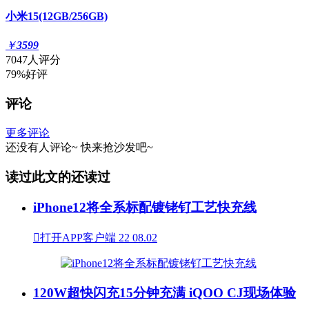
小米15(12GB/256GB)
￥
3599
7047人评分
79%好评
评论
更多评论
还没有人评论~
快来
抢沙发
吧~
读过此文的还读过
iPhone12将全系标配镀铑钌工艺快充线

打开APP客户端
22
08.02
120W超快闪充15分钟充满 iQOO CJ现场体验