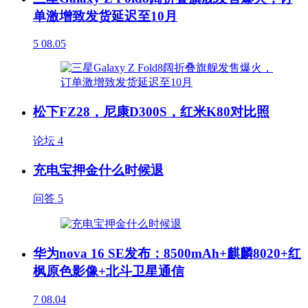
单激增致发货延迟至10月
5
08.05
松下FZ28，尼康D300S，红米K80对比照
论坛
4
充电宝押金什么时候退
问答
5
华为nova 16 SE发布：8500mAh+麒麟8020+红
枫原色影像+北斗卫星通信
7
08.04