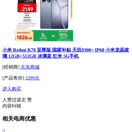
小米 Redmi K70 至尊版 国家补贴 天玑9300+ IP68 小米龙晶玻
璃 12GB+512GB 冰璃蓝 红米 5G手机
[经销商]
京东商城
[产品售价]
2299元
进入购买
人赞过该文
赞
内容纠错
相关电商优惠
