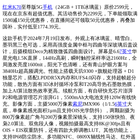
红米K70
至尊版5G
手机
（24GB + 1TB冰璃蓝）原价2599元，
现在在京东有超值优惠。其活动售价为2299元，下单能领取满
1500减150元优惠券，在直播间还可领取50元优惠券，再叠加
国补，实付低至1774.39元。
这款手机于2024年7月19日发布。外观上有冰璃蓝、晴雪白、
墨羽黑三色可选，采用高强度金属中框与四曲等深玻璃后盖设
计，后摄模组Deco为精致微弧四曲面设计。屏幕是6.6
7英寸
华
星光电1.5K直屏，144Hz高刷，瞬时触控采样率达2160Hz，全
局激发亮度1600nit，阳光下也清晰，还有青山护眼方案与
3840Hz超高频调光。性能上搭载天玑9300 +旗舰处理器 + D1
独显芯片，搭配LPDDR5X内存和UFS4.0闪存，支持超帧超分
功能，散热方面有3D冰封循环冷泵和T20高导热石墨散热膜，
加上AI算法散热效率更高。续航方面，有自研快充芯片澎湃
P2和电源管理芯片澎湃G1，5500mAh大电池支持120W有线快
充。影像方面，主摄5000万像素
索尼
IMX906（1/1.5
6英寸
大
底，单像素感光面积1μm且支持OIS光学防抖），两颗副摄为
800万像素超广角与200万像素景深镜头，支持150张快拍、夜
枭2.0算法、双焦段人像，视频拍摄最高支持8K@30fps且有
OIS + EIS双重防抖，还有四款大师调教LUT。其他功能上，
支持IP68防尘防水、多功能NFC、0809X轴线性马达、红外遥