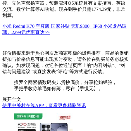
控、立体声双扬声器，预装澎湃OS系统且有文案撰写、英语
交流、数学计算等AI功能。现在到手价只需1774.39元，非常
划算。
小米 Redmi K70 至尊版 国家补贴 天玑9300+ IP68 小米龙晶玻
璃 ...
2299元
优惠直达>>
好价情报来源于热心网友及商家积极的爆料推荐，商品的促销
折扣与价格信息可能出现实时变动，请各位在购买前务必核实
确认。如发现问题，欢迎各位通过页面上的“内容纠错”、“纠
错与问题建议”或直接发表“评论”等方式进行反馈。
搜罗全网紧俏数码尖儿货抄底价，分享抢购经验，
手把手教你羊毛如何薅，尽在【手慢无】。
展开全文
使用中关村在线APP，查看更多精彩资讯