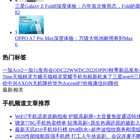
4
三星Galaxy Z Fold8深度体验：六年首次换形态，Fold的
82
5
OPPO A7 Pro Max深度体验：万级大电池耐用卷到Max
6
热门标签
一加Ace2
一加11发布会
ODC22
WWDC2022
OPPO秋季新品发布
Time
天猫精灵方糖
天猫精灵
荣耀手机包框
新机来了
三星note9
三
价
中兴AXON天机降价
华为AscendP7价格
康佳R9降价
最新
|
相关
手机频道文章推荐
WiFi7手机适老选购指南 护眼高刷屏+大音量免提通话特
骁龙778G手机热卖榜单 轻薄高刷+原生色调还原的摄影
最新天玑810手机排行榜 IP68防水+超声波指纹商务刚需
2026性能续航双强手机榜 打工人午休追剧、会议连麦不