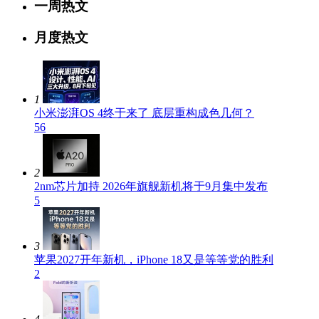
一周热文
月度热文
1
小米澎湃OS 4终于来了 底层重构成色几何？
56
2
2nm芯片加持 2026年旗舰新机将于9月集中发布
5
3
苹果2027开年新机，iPhone 18又是等等党的胜利
2