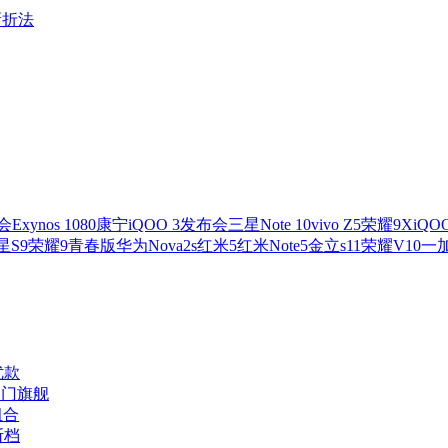
新折法
会
Exynos 1080
康宁
iQOO 3发布会
三星Note 10
vivo Z5
荣耀9X
iQO
星S9
荣耀9青春版
华为Nova2s
红米5
红米Note5
金立s11
荣耀V10
一加
优款
入门旗舰
组合
断档