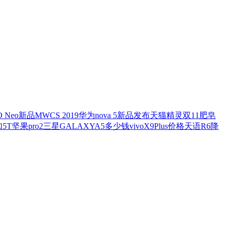
O Neo新品
MWCS 2019
华为nova 5新品发布
天猫精灵双11
肥皂
5T
坚果pro2
三星GALAXYA5多少钱
vivoX9Plus价格
天语R6降