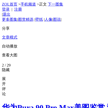
ZOL首页
>
手机频道
>
正文
下一图集
登录
|
注册
|
退出
更多图集
|
图赏精选
|
壁纸
|
人像
|
图说
|
分享
文章模式
自动播放
查看大图
2
/ 29
隐藏
展
开
评
论
华为Pura 90 Pro Max美图