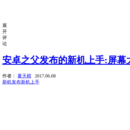
展
开
评
论
安卓之父发布的新机上手:屏幕
作者：
夏天棋
2017.06.08
新机发布
新机上手