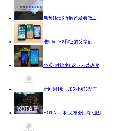
魅蓝Note6拆解首发看做工
准iPhone 8和它的父辈们
小米1对比米6这点未曾改变
新闻周刊:一加5/小鲜5发布
YOTA3手机发布会回顾组图