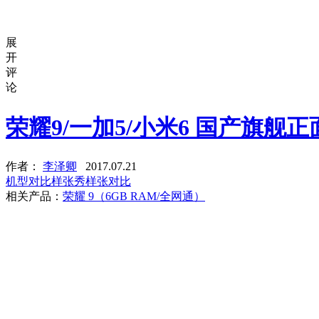
展
开
评
论
荣耀9/一加5/小米6 国产旗舰
作者：
李泽卿
2017.07.21
机型对比
样张秀
样张对比
相关产品：
荣耀 9（6GB RAM/全网通）