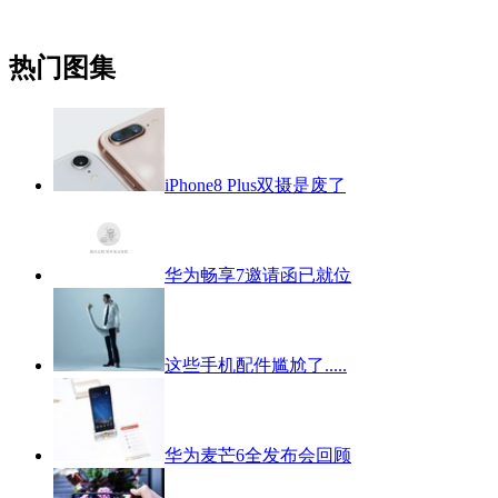
热门图集
iPhone8 Plus双摄是废了
华为畅享7邀请函已就位
这些手机配件尴尬了.....
华为麦芒6全发布会回顾