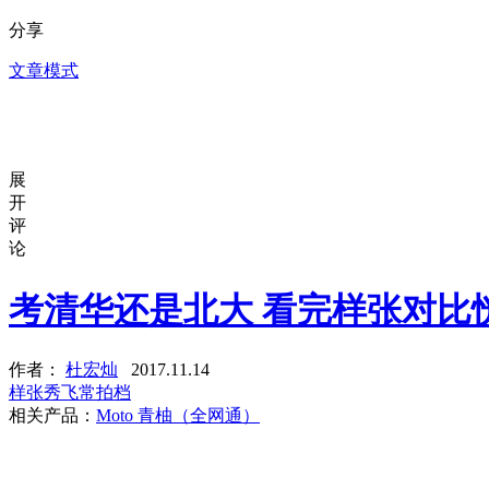
分享
文章模式
展
开
评
论
考清华还是北大 看完样张对比
作者：
杜宏灿
2017.11.14
样张秀
飞常拍档
相关产品：
Moto 青柚（全网通）