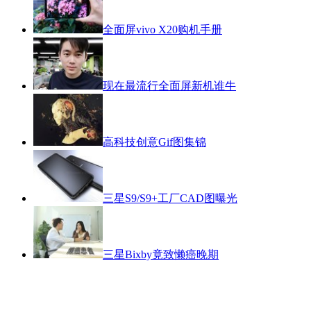
全面屏vivo X20购机手册
现在最流行全面屏新机谁牛
高科技创意Gif图集锦
三星S9/S9+工厂CAD图曝光
三星Bixby竟致懒癌晚期