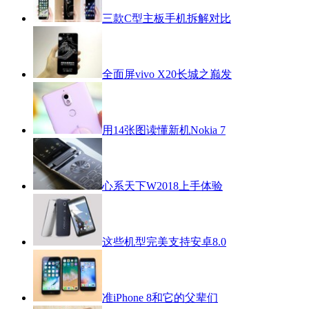
三款C型主板手机拆解对比
全面屏vivo X20长城之巅发
用14张图读懂新机Nokia 7
心系天下W2018上手体验
这些机型完美支持安卓8.0
准iPhone 8和它的父辈们