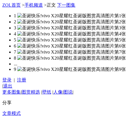
ZOL首页
>
手机频道
>
正文
下一图集
1
2
3
4
5
6
7
8
...
9
登录
|
注册
|
退出
更多图集
|
图赏精选
|
壁纸
|
人像
|
图说
|
分享
文章模式