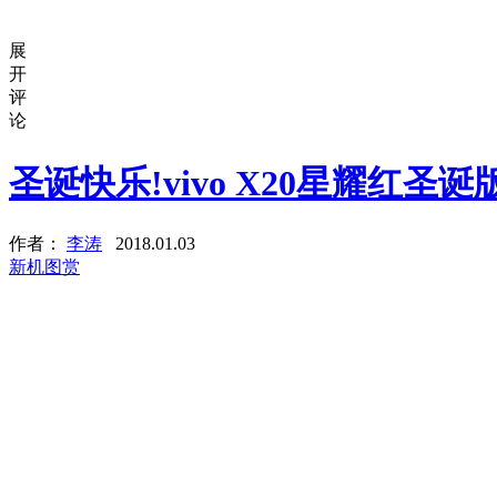
展
开
评
论
圣诞快乐!vivo X20星耀红圣
作者：
李涛
2018.01.03
新机图赏