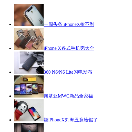
一周头条:iPhoneX抢不到
iPhone X各式手机壳大全
360 N6/N6 Lite闪电发布
诺基亚MWC新品全家福
嫌iPhoneX刘海丑竟给锯了