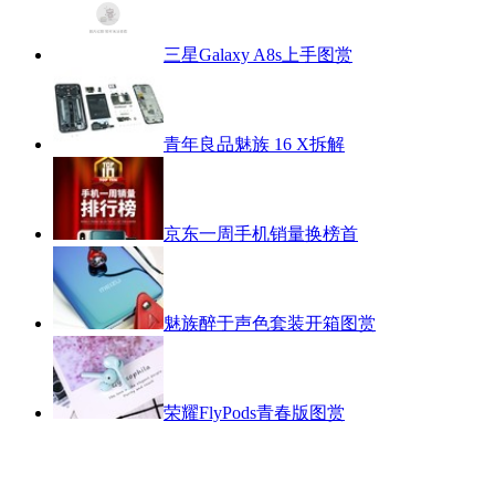
三星Galaxy A8s上手图赏
青年良品魅族 16 X拆解
京东一周手机销量换榜首
魅族醉于声色套装开箱图赏
荣耀FlyPods青春版图赏