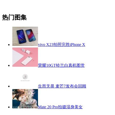
热门图集
vivo X23拍照完胜iPhone X
荣耀10GT铃兰白真机图赏
生而无畏 麦芒7发布会回顾
Mate 20 Pro拍摄湿身美女