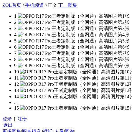
ZOL首页
>
手机频道
>
正文
下一图集
1
2
3
4
5
6
7
8
9
10
11
12
13
14
...
15
登录
|
注册
|
退出
更多图集
|
图赏精选
|
壁纸
|
人像
|
图说
|