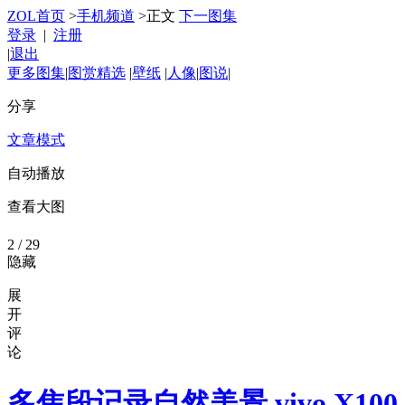
ZOL首页
>
手机频道
>
正文
下一图集
登录
|
注册
|
退出
更多图集
|
图赏精选
|
壁纸
|
人像
|
图说
|
分享
文章模式
自动播放
查看大图
2
/ 29
隐藏
展
开
评
论
多焦段记录自然美景 vivo X100