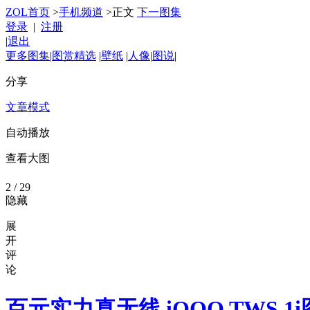
ZOL首页
>
手机频道
>
正文
下一图集
登录
|
注册
|
退出
更多图集
|
图赏精选
|
壁纸
|
人像
|
图说
|
分享
文章模式
自动播放
查看大图
2
/ 29
隐藏
展
开
评
论
百元实力真无线 iQOO TWS 1