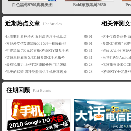
白色黑莓9700真机美图
Bold家族黑莓9650
Pe
近期热点文章
相关评测文
Hot Articles
·
比南非世界杯还火 五月高关注手机盘点
06-01
·
这不仅仅是商务 白
·
索尼爱立信X10暴降551 5月手机降价排
06-01
·
多媒体"航母" 800
·
拒绝黑莓 760元起直板QWERTY键盘手机
05-31
·
谁敢比我小? 索尼爱
·
英雄卑躬屈膝 5月31日多媒体手机报价
05-31
·
当"明"遇到Andro
·
最有说服力 上榜TOP10最长热门品牌机
05-28
·
优雅商务 iHKC 
·
完美的默契 四种类型情侣手机推荐选择
05-28
·
QWERTY全键盘+7
往期回顾
Past Events