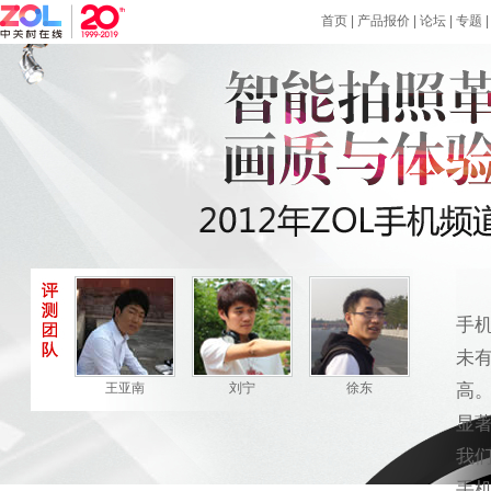
首页
|
产品报价
|
论坛
|
专题
2
手
未
王亚南
刘宁
徐东
高
显著
我们
手