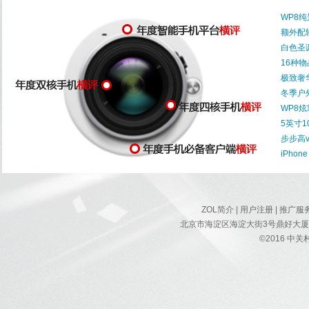
WP8
额外配转
白色圣诞 
16种
极致奢华
冬季户
WP8
5英寸10
步步高v
iPho
ZOL简介
|
用户注册
|
推广服
北京市海淀区海淀大街3号鼎好大厦B座8F
©2016 中