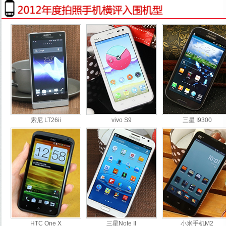
索尼 LT26ii
vivo S9
三星 I9300
HTC One X
三星Note II
小米手机M2