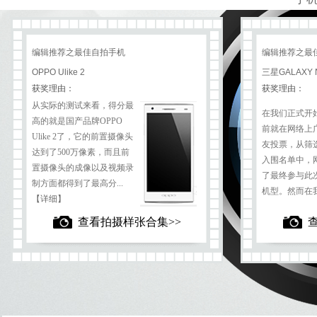
编辑推荐之最佳自拍手机
编辑推荐之最
OPPO Ulike 2
三星GALAXY N
获奖理由：
获奖理由：
从实际的测试来看，得分最
在我们正式开
高的就是国产品牌OPPO
前就在网络上
Ulike 2了，它的前置摄像头
友投票，从筛选
达到了500万像素，而且前
入围名单中，
置摄像头的成像以及视频录
了最终参与此次
制方面都得到了最高分
...
机型。然而在
【详细】
查看拍摄样张合集>>