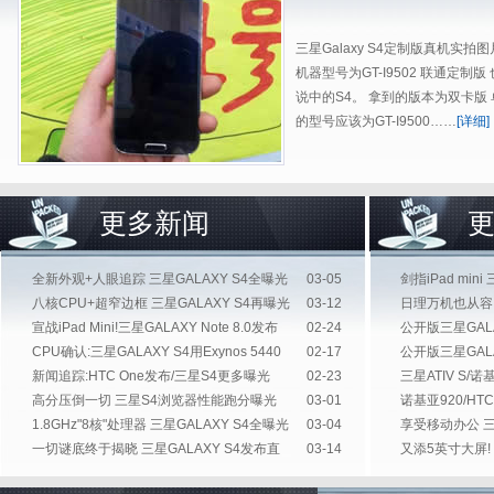
三星Galaxy S4定制版真机实拍
机器型号为GT-I9502 联通定制版
说中的S4。 拿到的版本为双卡版
的型号应该为GT-I9500
……
[详细]
更多新闻
全新外观+人眼追踪 三星GALAXY S4全曝光
03-05
剑指iPad mini
八核CPU+超窄边框 三星GALAXY S4再曝光
03-12
日理万机也从容 
宣战iPad Mini!三星GALAXY Note 8.0发布
02-24
公开版三星GAL
CPU确认:三星GALAXY S4用Exynos 5440
02-17
公开版三星GALA
新闻追踪:HTC One发布/三星S4更多曝光
02-23
三星ATIV S/诺
高分压倒一切 三星S4浏览器性能跑分曝光
03-01
诺基亚920/HTC
1.8GHz"8核"处理器 三星GALAXY S4全曝光
03-04
享受移动办公 三
一切谜底终于揭晓 三星GALAXY S4发布直
03-14
又添5英寸大屏! 