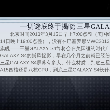
一切谜底终于揭晓 三星GALAX
北京时间2013年3月15日早上7:00点整（美国纽
14日晚上19:00点整），没有在巴塞罗那MWC2013
旗舰——三星GALAXY S4终将会在美国纽约时
GALAXY S4的捕风捉影，早在几个月之前就已
三星GALAXY S4屏幕有多大、什么材质，到底三星GAL
A15四核还是八核CPU，到底三星GALAXY S4长