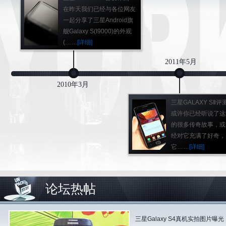
在昨天我们已经与各位网友
一起分享了三星Android旗
舰Galaxy S(I9000)的外观
(
……
[详细]
2011年5月
2010年3月
三星GALAXY SⅡ评
或许你已经听说了这
的很多传奇故事，或
经对它充满了好奇，
它
……
[详细]
论坛热帖
三星Galaxy S4真机实拍图片曝光