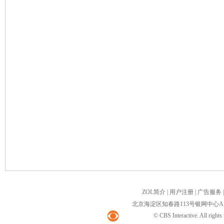
ZOL简介
|
用户注册
|
广告服务
北京海淀区知春路113号银网中心A座9F 
© CBS Interactive. All 