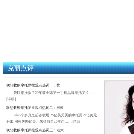
克丽点评
联想收购摩托罗拉观点热词一：赞
赞联想挽救了20年前全球第一手机品牌摩托罗拉
……
[详细]
联想收购摩托罗拉观点热词二：拯救
2年5个多月之前谷歌用l25亿美元买的摩托用29亿美元
买出,用损失96亿美元来拯救自己生态
……
[详细]
联想收购摩托罗拉观点热词三：老大