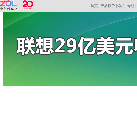
首页
|
产品报价
|
论坛
|
专题