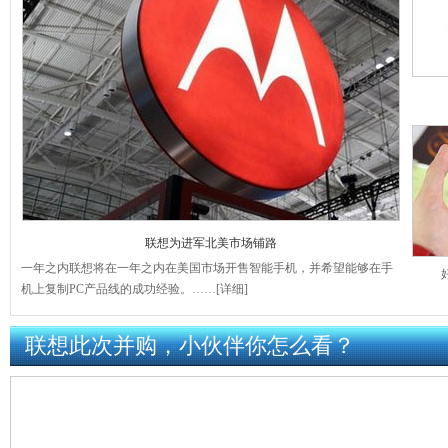
联想为进军北美市场铺路
一年之内联想将在一年之内在美国市场开售智能手机，并希望能够在手
机上复制PC产品线的成功经验。
……
[详细]
联想此次并购，小伙伴你怎么看？