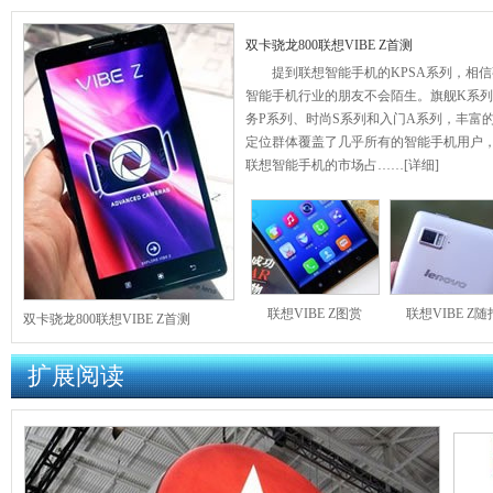
双卡骁龙800联想VIBE Z首测
提到联想智能手机的KPSA系列，相信
智能手机行业的朋友不会陌生。旗舰K系
务P系列、时尚S系列和入门A系列，丰富
定位群体覆盖了几乎所有的智能手机用户
联想智能手机的市场占
……
[详细]
联想VIBE Z图赏
联想VIBE Z随
双卡骁龙800联想VIBE Z首测
扩展阅读