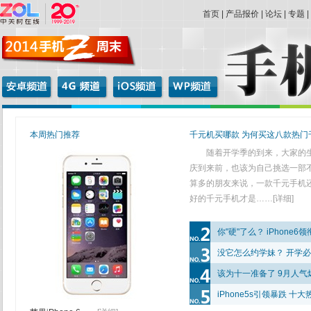
首页
|
产品报价
|
论坛
|
专题
本周热门推荐
千元机买哪款 为何买这八款热门
随着开学季的到来，大家的生
庆到来前，也该为自己挑选一部
算多的朋友来说，一款千元手机
好的千元手机才是
……
[详细]
你"硬"了么？ iPhone
没它怎么约学妹？ 开学
该为十一准备了 9月人
iPhone5s引领暴跌 十