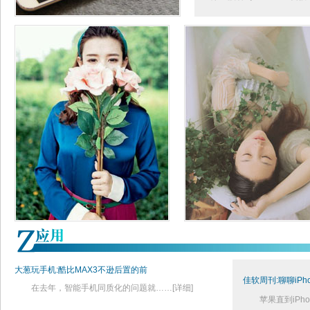
大葱玩手机:酷比MAX3不逊后置的前
佳软周刊:聊聊iPh
在去年，智能手机同质化的问题就
……
[详细]
苹果直到iPho