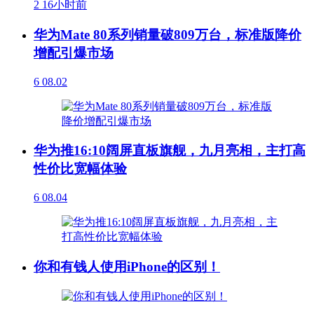
2
16小时前
华为Mate 80系列销量破809万台，标准版降价
增配引爆市场
6
08.02
华为推16:10阔屏直板旗舰，九月亮相，主打高
性价比宽幅体验
6
08.04
你和有钱人使用iPhone的区别！