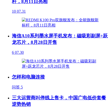
杆，8月11日亮相
10
07.31
海信A10系列墨水屏手机发布：磁吸彩副屏+跃
龙芯片，8月28日开售
6
07.30
怎样和电脑连接
问答
5
三大运营商叫停线上售卡，中国广电低价套餐
逆势热销