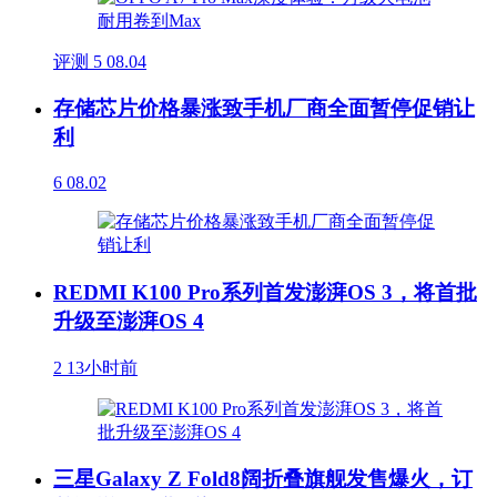
评测
5
08.04
存储芯片价格暴涨致手机厂商全面暂停促销让
利
6
08.02
REDMI K100 Pro系列首发澎湃OS 3，将首批
升级至澎湃OS 4
2
13小时前
三星Galaxy Z Fold8阔折叠旗舰发售爆火，订