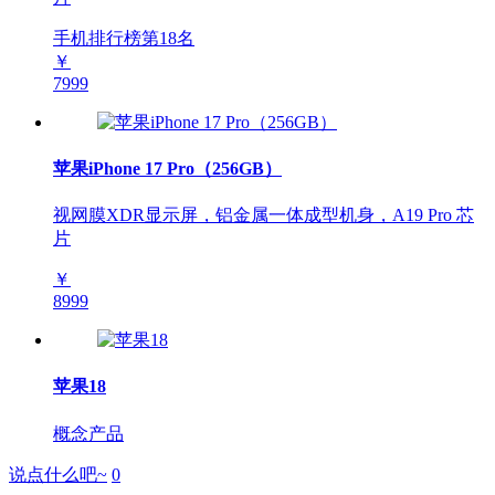
手机排行榜第
18
名
￥
7999
苹果iPhone 17 Pro（256GB）
视网膜XDR显示屏，铝金属一体成型机身，A19 Pro 芯
片
￥
8999
苹果18
概念产品
说点什么吧~
0