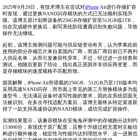
2025年9月29日，有技术博主在尝试对
iPhone
Air进行存储扩容
时发现，通过更换NAND闪存模块的方式已无法顺利实现升
级。该博主原计划将设备的256GB存储扩容至512GB或1TB，
但在完成硬件更换后，刷写系统阶段遭遇识别失败问题，导致
操作无法继续。
起初，该博主推测问题可能与供应链变动有关，认为苹果此前
使用的部分存储芯片来自某国内厂商，而该厂商目前已不再列
入供应名单，从而引发兼容性异常。不过，经过进一步排查和
测试，他随后更新了结论，指出真正原因并非供应商变更，而
是存储模块的速度规格不匹配所致。
据其解释，iPhone Air所搭载的256GB、512GB乃至1TB版本均
采用高速NAND闪存，而市面上常见的第三方替换模块多为低
速型号，无法满足设备对读写性能的要求，因此在系统层面无
法被识别。在多次寻找适配方案后，该博主最终从特定渠道获
得了一款支持高速协议的NAND模块，成功完成扩容操作。
实测结果显示，该兼容模块在安兔兔评测中的存储跑分达到约
153000分，表现优于原厂配置，且整个升级过程无需对主板结
构进行额外修改，稳定性与性能均达到理想水平。这一进展也