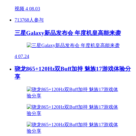
视频
4
08.03
713768人参与
三星Galaxy新品发布会 年度机皇高能来袭
4
07.24
骁龙865+120Hz双Buff加持 魅族17游戏体验分
享