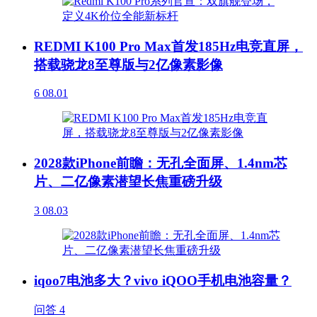
REDMI K100 Pro Max首发185Hz电竞直屏，
搭载骁龙8至尊版与2亿像素影像
6
08.01
2028款iPhone前瞻：无孔全面屏、1.4nm芯
片、二亿像素潜望长焦重磅升级
3
08.03
iqoo7电池多大？vivo iQOO手机电池容量？
问答
4