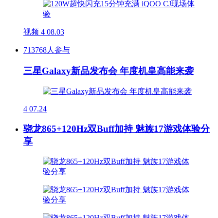
视频
4
08.03
713768人参与
三星Galaxy新品发布会 年度机皇高能来袭
4
07.24
骁龙865+120Hz双Buff加持 魅族17游戏体验分
享