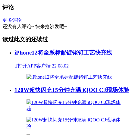
评论
更多评论
还没有人评论~
快来
抢沙发
吧~
读过此文的还读过
iPhone12将全系标配镀铑钌工艺快充线

打开APP客户端
22
08.02
120W超快闪充15分钟充满 iQOO CJ现场体验