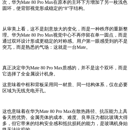
次，华为
Mate 80 Pro Max
在原本的主环下方增加了另一枚浅色
圆环，使背部视觉形成稳定的“8”字结构。
从审美上看，这不是刻意放大的变化，而是一种秩序的重新整
理。
华为
Mate 80 Pro Max视觉中心不再停留在单一圆点，而是
通过双环
设计
形成更稳定的对称感。用户第一眼感受到的不是
突兀，而是熟悉的气场：这就是一台Mate。
真正决定
华为
Mate 80 Pro Max质感的，并不是这个双环，而是
它选择了全金属
设计
机身。
这意味着中框和背板采用同一材质、同一结构体系，仅在必要
区域为
无线充电
开孔
。
这也意味着在
华为
Mate 80 Pro Ma
x在
散热路径、抗压能力上具
备天然优势。金属壳体的成本、难度、良率压力都比玻璃大得
多，但它带来的结构安全感和抵抗损耗的能力，是玻璃机身始
终无法比拟的。