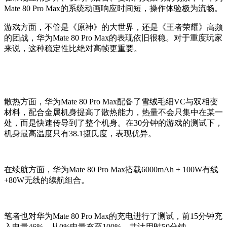
Mate 80 Pro Ma
x的
系统动画响应时间短
，操作体验极为流畅。
游戏
方面，
不管是《原神》
的大世界，还是
《
王者荣耀
》高
频
的团战
，
华为
Mate 80 Pro Max
的表现依旧很稳。
对于重度玩家
来说
，这种稳定性比绝对高帧更重要。
散热方面，华为
Mate 80 Pro Ma
x配备了
雪绒毛细VC与双相变
材料
，配合金属机身
提高了散热能力
，
热量不会只集中在某一
处
，而是快速传导到了整个机身
。
在30分钟的游戏的测试下，
机身最高温度只有38.1摄氏度，表现优异。
在续航方面，华为
Mate 80 Pro Max
搭载
6000mAh + 100W有线
+80W无线
的续航组合。
笔者也对华为
Mate 80 Pro Max
的充电进行了测试，
前15分钟充
入电量
46
%，从0%电量充至100%，共计用时
50
分钟。