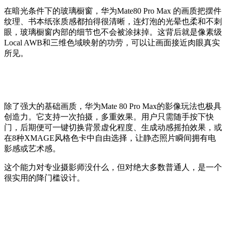
在暗光条件下的玻璃橱窗，华为
Mate80 Pro Max 的画质把摆件
纹理、书本纸张质感都拍得很清晰，连灯泡的光晕
也
柔和不刺
眼，玻璃橱窗内部的细节
也
不会被
涂抹掉
。这背后就是像素级
Local
AWB和三维色域映射的
功劳
，
可以让
画面接近肉眼真实
所见。
除了强大的基础画质，
华为
Mate 80 Pro Max的影像玩法也极具
创造力。它支持一次拍摄，多重效果。用户只需随手按下快
门，后期便可一键切换背景虚化程度、生成动感摇拍效果，或
在8种XMAGE风格色卡中自由选择，让静态照片瞬间拥有电
影感或艺术感。
这个能力对专业摄影师没什么，但对绝大多数普通人，是一个
很实用的降门槛设计。