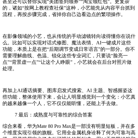
甚至还可以替
你
实现
“美团签到领券”“淘宝领红包”
。
更复杂
的，诸如“按网上教程查社保”这种，
小艺
能先从内容平台抓到
流程，再按步骤完成，省掉你自己边看边点
的繁琐操作
。
在
影像领域的
小艺，
也从
传统的手动
滤镜转向读得懂你在说什
么。
比如可以实现
对话式修图、魔法表情、AI一键成片这些
功能，本质上是在把“后期调节变成日常语言”的一部分。你不
需要理解曲线、色温、锐化这些专业词汇，只要说“脸亮一
点”“背景虚一点”“
让
这个人
睁
眼”，小艺
就会
在后台对照片做
处理。
再加上AI通话摘要、图库启发式搜索、AI 主题、智感握姿这
些功能，整体
使用下来
，会让人明显感觉到一个变化：
小艺真
的越来越像一个人，它不仅仅能听懂，还能上手去做。
7
最后：成熟度与可靠性的综合答案
综合来看，
华为Mate 80 Pro Max是一部没有明显短板，并在多
个维度实现引领的旗舰。它用全金属机身诠释了何为可靠与高