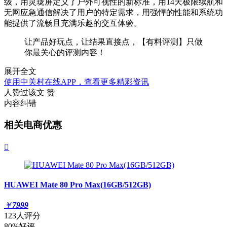
级，用灵珑屏定义了户外可视性的新标准，用14天极限续航和
无网应急通信解决了用户的
特定需求
，用强悍的性能
和
系统功
能提供了流畅且充满乐趣的交互体验。
让产品好玩点，让结果直接点，【有料评测】只做
你最关心的评测内容！
展开全文
使用中关村在线APP，查看更多精彩资讯
人赞过该文
赞
内容纠错
相关电商优惠

HUAWEI Mate 80 Pro Max(16GB/512GB)
￥
7999
123人评分
80%好评