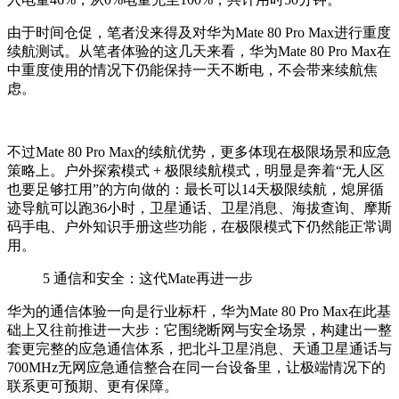
由于时间仓促，笔者没来得及对华为
Mate 80 Pro Max
进行重度
续航测试。从笔者体验的这几天来看，华为
Mate 80 Pro Max
在
中重度使用的情况下仍能保持一天不断电，不会带来续航焦
虑
。
不过
Mate 80 Pro Max的续航优势，更多体现在极限场景和应急
策略上
。
户外探索模式 + 极限续航模式，明显是奔着“无人区
也要足够扛用
”的方向做的：最长可以14天
极限续航
，熄屏循
迹导航可以跑36小时，卫星通话、卫星消息、海拔查询、摩斯
码手电、户外知识手册这些功能，在极限模式下仍然能正常调
用。
5
通信和安全：这代Mate再进一步
华为的通信体验一向是行业标杆，
华为
Mate 80 Pro Max在此基
础上又往前推进一大步：它围绕断网与安全场景，构建出一整
套更完整的应急通信体系，把北斗卫星消息、天通卫星通话与
700MHz无网应急通信整合在同一台设备里，让极端情况下的
联系更可预期、更有保障。