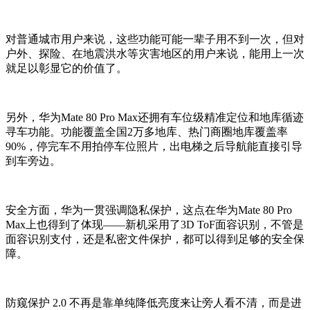
对普通城市用户来说，这
些功能
可能一辈子用不到一次，但对
户外、探险、在地震洪水等灾害地区的
用户
来说，
能用上一次
就足以彰显它的价值了
。
另外
，
华为
Mate 80 Pro Max
还拥有
车位级精准定位和地库循迹
寻车
功能
。
功能
覆盖全国2万多地库、热门商圈地库覆盖率
90%，停完车不用拍停车位照片，出电梯之后导航能直接引导
到车旁边
。
安全
方面
，华为一贯强调隐私保护
，这点在华为
Mate 80 Pro
Ma
x上也得到了体现——新机采用了
3D ToF面容识别，
不管是
面容识别
支付
，还是
私密文件
保护，都可以得到足够的安全保
障
。
防窥保护 2.0 不再是靠单纯降低亮度来让旁人看不清，而是进