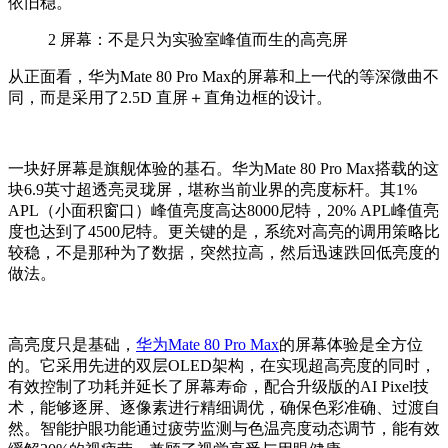
依旧稳。
2
屏幕：不是只为实验室峰值而生的高亮屏
从正面看，
华为
Mate 80 Pro Max的屏幕
和上一代的等深微曲不
同
，而是
采用了
2.5D 直屏＋
直角
边框
的设计
。
一块好屏幕是旗舰体验的基石。
华为
Mate 80 Pro Max搭载的这
块6.9英寸超透亮灵珑屏，堪称当前业界的亮度标杆。其1%
APL（小面积窗口）峰值亮度高达8000尼特，20% APL峰值亮
度也达到了4500尼特。更关键的是，系统对高亮的调用策略比
较稳，不是那种为
了数据，突然
拉高，然后迅速跌回低亮度的
做法。
高亮度只是基础，
华为Mate 80 Pro Max
的屏幕体验是全方位
的。它采用先进的双层OLED架构，在实现超高亮度的同时，
有效控制了功耗并延长了屏幕寿命，配合升级版的AI Pixel技
术，能够逐屏、逐像素进行精细调优，确保色彩准确、过渡自
然。智能护眼功能通过疲劳监测与色温亮度动态调节，能有效