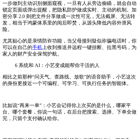
一步做到主动识别侧面窥视，一旦有人从旁边偷瞄，就会自动
锁定页面或弹出提醒，把隐私防护做成实时、主动的机制。加
密分享 2.0 则把文件分享做成一次性可见，无法截屏、无法转
发，相当于鸿蒙体系里的阅后即焚，从源头降低内容外泄风
险。
尤其贴心的是亲情防诈功能，当父母接到疑似诈骗电话时，你
可以在自己的
手机
上收到推送并远程一键挂断、拉黑号码，为
家人的财产安全保驾护航。
6
系统和 AI：小艺变成能帮你干活的人
相比之前那种“问天气、查路线、放歌”的语音助手，小艺这次
的身份更接近一个可编程、可学习、可执行任务的智能体
。
比如说
“再来一单”：
小艺
会记得你上次买的是什么，哪家平
台、哪个套餐，你说一句话，在后台把搜索、选择、下单全做
完，只留个支付确认给你。