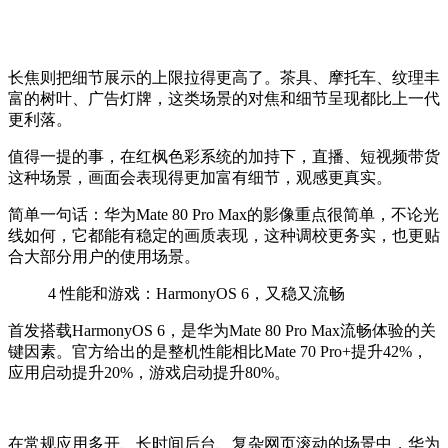
长焦则把细节展示的上限拉得更高了。
茶具
、
摩托车
、纹理丰
富的
树叶
、
广告灯牌
，这类场景的对焦和细节呈现都比上一代
更利落
。
值得一提的事，在
红枫色彩系统
的
加持
下
，直播、短视频带货
这种场景
，画面会表现得更加富有细节，观感更真实。
简单一句话：华为Mate 80 Pro Max的影像重点很简单
，
不论光
线如何，
它都能有稳定的画质表现，
这
种调校
更务实
，也更贴
合大部分用户的使用场景。
4
性能和游戏：HarmonyOS 6，又稳又流畅
首发搭载
HarmonyOS 6，是
华为
Mate 80 Pro Max
流畅
体验
的关
键因素
。官方给出的是整机性能相比Mate 70 Pro+提升42%，
应用启动提升20%，游戏启动提升80%
。
在
常规应用多开、长时间后台、复杂网页滚动
的场景中
，
华为