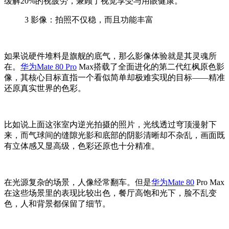
缓解20%的视疲劳，兼顾了视觉享受与用眼健康。
3
影像：拍照不仅稳，而且功能丰富
如果说硬件堆料是旗舰的底气，那么影像体验就是其灵魂所
在。
华为Mate 80 Pro
Max搭载了全面进化的第二代红枫原色影
像，其核心目标直指一个看似简单却极难实现的目标——精准
还原真实世界的色彩。
比如说上面这张室内逆光拍摄的照片，光线透过穹顶漫射下
来，而气球间的缝隙光影和底部的阴影清晰却不杂乱，画面既
有立体感又显高级
，色彩还原也十分精准
。
在光源复杂的场景，人像经常翻车。但是
华为Mate 80
Pro Max
在
这些
场景里的表现比较
出色，餐厅
高饱和光下，脸不乱变
色
，
人和背景都保留
了
细节
。