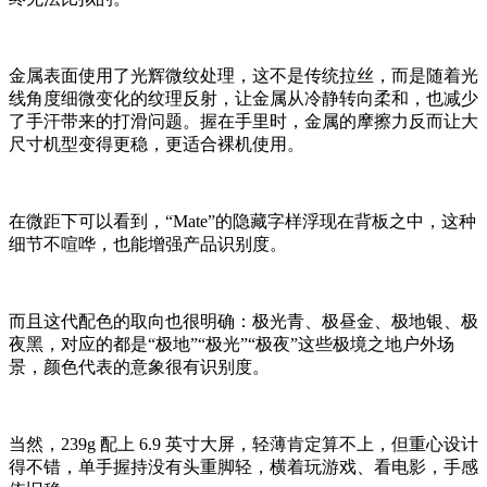
金属表面使用了光辉微纹处理，这不是传统拉丝，而是随着光
线角度细微变化的纹理反射，让金属从冷静转向柔和，也减少
了手汗带来的打滑问题。握在手里时，金属的摩擦力反而让大
尺寸机型变得更稳，更适合裸机使用。
在
微距
下
可以看到
，“Mate”的隐藏字样浮现在背板之中，这种
细节不喧哗，
也
能增强产品识别度。
而且
这代配色的取向也很明确：极光青、极昼金、极地银、极
夜黑，对应的都是“极地”“极光”“极夜”这些
极境之地
户外场
景
，颜色代表的
意象
很
有识别度
。
当然，239g 配上 6.9 英寸大屏，轻薄肯定算不上，但重心
设计
得不错，单手握持没有头重脚轻
，
横着玩游戏、看
电影
，手感