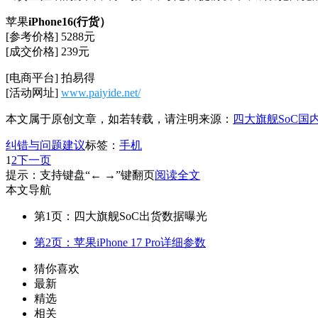
苹果
iPhone16(
行货）
[参考价格] 5288元
[成交价格] 239元
[电商平台] 拍易得
[活动网址]
www.paiyide.net/
本文属于原创文章，如若转载，请注明来源：
四大旗舰SoC国
纠错与问题建议
标签：
手机
1
2
下一页
提示：支持键盘“← →”键翻页
阅读全文
本文导航
第1页：四大旗舰SoC出货数据曝光
第2页：苹果iPhone 17 Pro详细参数
猜你喜欢
最新
精选
相关