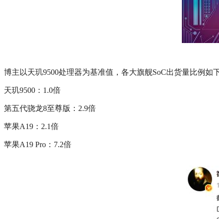
博主以天玑9500处理器为基准值，各大旗舰SoC出货量比例如
天玑9500：1.0倍
第五代骁龙8至尊版：2.9倍
苹果A19：2.1倍
苹果A19 Pro：7.2倍