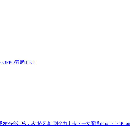
vo
OPPO
索尼
HTC
秋季发布会汇总，从“挤牙膏”到全力出击？
一文看懂iPhone 17 i