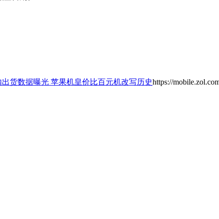
内出货数据曝光 苹果机皇价比百元机改写历史
https://mobile.zol.c