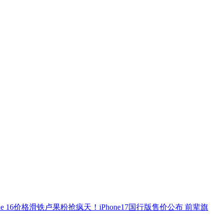
Phone 16价格滑铁卢果粉抢疯天！
iPhone17国行版售价公布 前辈旗