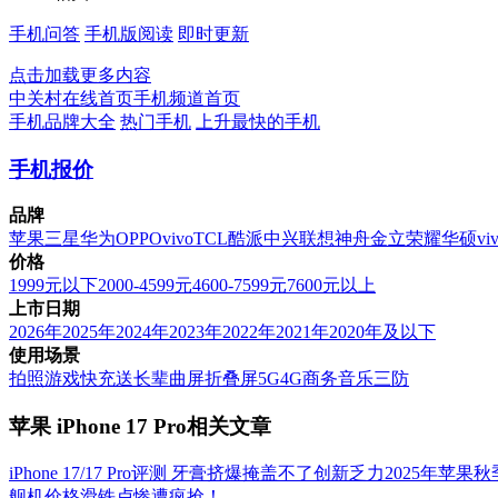
手机问答
手机版阅读
即时更新
点击加载更多内容
中关村在线首页
手机频道首页
手机品牌大全
热门手机
上升最快的手机
手机报价
品牌
苹果
三星
华为
OPPO
vivo
TCL
酷派
中兴
联想
神舟
金立
荣耀
华硕
vi
价格
1999元以下
2000-4599元
4600-7599元
7600元以上
上市日期
2026年
2025年
2024年
2023年
2022年
2021年
2020年及以下
使用场景
拍照
游戏
快充
送长辈
曲屏
折叠屏
5G
4G
商务
音乐
三防
苹果 iPhone 17 Pro相关文章
iPhone 17/17 Pro评测 牙膏挤爆掩盖不了创新乏力
2025年苹果
舰机价格滑铁卢惨遭疯抢！