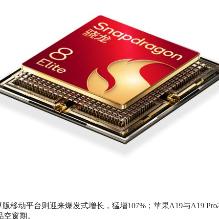
版移动平台则迎来爆发式增长，猛增107%；苹果A19与A19 Pr
品空窗期。