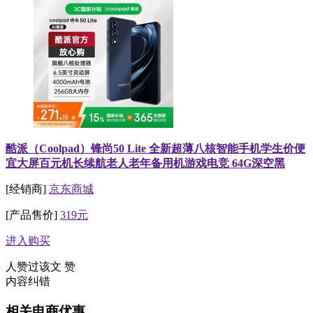
酷派（Coolpad）锋尚50 Lite 全新超薄八核智能手机学生价便
宜大屏百元机长续航老人老年备用机游戏电竞 64G深空黑
[经销商]
京东商城
[产品售价]
319元
进入购买
人赞过该文
赞
内容纠错
相关电商优惠