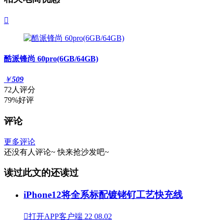

酷派锋尚 60pro(6GB/64GB)
￥
509
72人评分
79%好评
评论
更多评论
还没有人评论~
快来
抢沙发
吧~
读过此文的还读过
iPhone12将全系标配镀铑钌工艺快充线

打开APP客户端
22
08.02