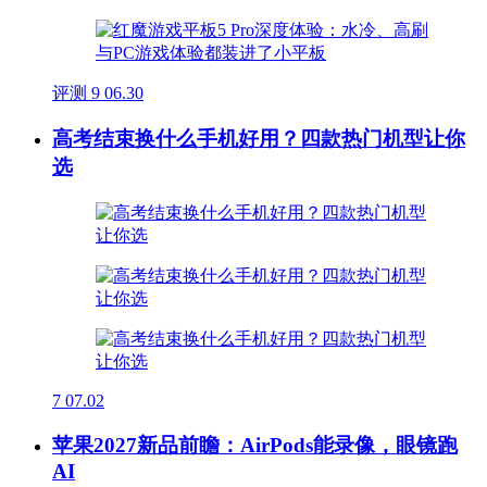
评测
9
06.30
高考结束换什么手机好用？四款热门机型让你
选
7
07.02
苹果2027新品前瞻：AirPods能录像，眼镜跑
AI