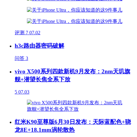
评测
7
07.02
h3c路由器密码破解
问答
3
vivo X500系列四款新机9月发布：2nm天玑旗
舰+潜望长焦全系下放
5
07.03
红米K90至尊版6月30日发布：天际蓝配色+骁
龙8E+18.1mm涡轮散热