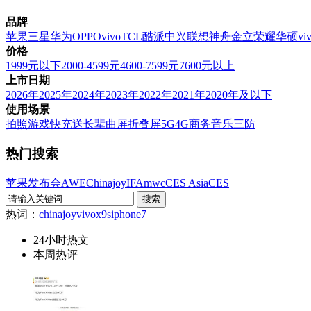
品牌
苹果
三星
华为
OPPO
vivo
TCL
酷派
中兴
联想
神舟
金立
荣耀
华硕
vi
价格
1999元以下
2000-4599元
4600-7599元
7600元以上
上市日期
2026年
2025年
2024年
2023年
2022年
2021年
2020年及以下
使用场景
拍照
游戏
快充
送长辈
曲屏
折叠屏
5G
4G
商务
音乐
三防
热门搜索
苹果发布会
AWE
Chinajoy
IFA
mwc
CES Asia
CES
热词：
chinajoy
vivox9s
iphone7
24小时热文
本周热评