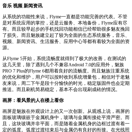
音乐 视频 新闻资讯
从系统的功能性来说，Flyme一直都是功能完善的代表。不管
是对系统应用的掌控，还是云服务、本地备份，Flyme应有尽
有。而且较早起步的手机找回功能相信已经帮助很多魅友挽回
了损失。而且魅族建立起了较为全面的生态系统服务，音乐、
视频、新闻资讯、生活服务、应用中心等都有着较为全面的资
源。
从Flyme 5开始，系统流畅度就得到了极大的改善，在测试的
这几天里，除了遇到几个不兼容Android 7.0的应用外，魅族
PRO 7 Plus的Flyme 6都用着良好的流畅度。而且魅族注重系统
的优化和维护，用户可以按时收到系统增量包，相信对于老魅
友来说，周二下午是段十分愉快的时光，稳定版固件也会定期
推送。而且刷机简易稳定，基本不会出现刷成砖的情况。
画屏：看风景的人在楼上看你
画屏是魅族在外观设计上的又一次创新。从观感上说，画屏的
面板玻璃镶嵌于金属机身中，玻璃与金属衔接处平滑严密。而
且，这块玻璃并非平面，而是随着金属机身的边框过渡有着一
定的弧度。弧度过渡结束后与金属仍有良好的衔接。在光线照