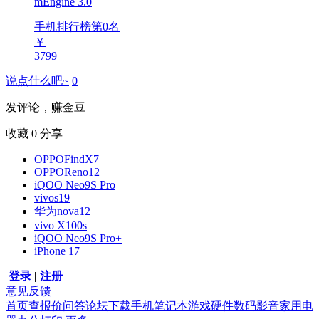
mEngine 3.0
手机排行榜第
0
名
￥
3799
说点什么吧~
0
发评论，赚金豆
收藏
0
分享
OPPOFindX7
OPPOReno12
iQOO Neo9S Pro
vivos19
华为nova12
vivo X100s
iQOO Neo9S Pro+
iPhone 17
登录
|
注册
意见反馈
首页
查报价
问答
论坛
下载
手机
笔记本
游戏硬件
数码影音
家用电