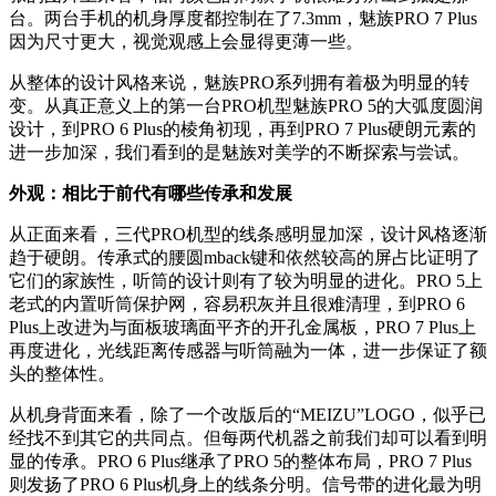
台。两台手机的机身厚度都控制在了7.3mm，魅族PRO 7 Plus
因为尺寸更大，视觉观感上会显得更薄一些。
从整体的设计风格来说，魅族PRO系列拥有着极为明显的转
变。从真正意义上的第一台PRO机型魅族PRO 5的大弧度圆润
设计，到PRO 6 Plus的棱角初现，再到PRO 7 Plus硬朗元素的
进一步加深，我们看到的是魅族对美学的不断探索与尝试。
外观：相比于前代有哪些传承和发展
从正面来看，三代PRO机型的线条感明显加深，设计风格逐渐
趋于硬朗。传承式的腰圆mback键和依然较高的屏占比证明了
它们的家族性，听筒的设计则有了较为明显的进化。PRO 5上
老式的内置听筒保护网，容易积灰并且很难清理，到PRO 6
Plus上改进为与面板玻璃面平齐的开孔金属板，PRO 7 Plus上
再度进化，光线距离传感器与听筒融为一体，进一步保证了额
头的整体性。
从机身背面来看，除了一个改版后的“MEIZU”LOGO，似乎已
经找不到其它的共同点。但每两代机器之前我们却可以看到明
显的传承。PRO 6 Plus继承了PRO 5的整体布局，PRO 7 Plus
则发扬了PRO 6 Plus机身上的线条分明。信号带的进化最为明