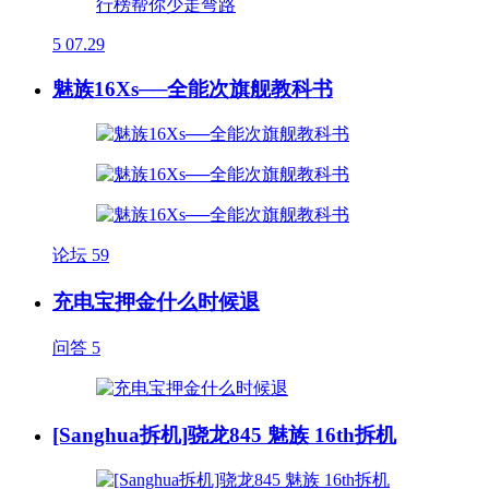
5
07.29
魅族16Xs──全能次旗舰教科书
论坛
59
充电宝押金什么时候退
问答
5
[Sanghua拆机]骁龙845 魅族 16th拆机