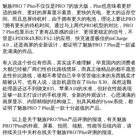
魅族PRO 7 Plus不仅仅是PRO 7的放大版，Plus也意味着更舒
适的操作、更好的屏幕显示素质、更快的充电、更大的运存空
间。而且息屏待机时，由于拥有更大的电池，理论上要比PRO
7拥有更长的待机时间。通过与上两代PRO机型的对比，PRO
7 Plus也显示出了更有品质感的设计、更强更稳定的信号，不
管是LPDDR4X和UFS2.1的应用、快充速度极佳的mCharge
4.0，还是画屏的全新设计，都证明了魅族PRO 7 Plus是一款诚
意满满的作品。
有人说这个价位有些高，其实这不难理解，毕竟国内的消费者
大都已经被厂商们性价比路线惯坏，而真正做精品的都不愿意
走性价比路线，谁都不希望自己辛辛苦苦做出来的东西贱卖才
能被认可。也有人说，这款机器毁在了Helio X30。虽然这颗
处理器还达不到骁龙835、苹果A10的水准，但好在性能表现
足够一款主打设计的手机使用。全新的外观设计、心思满满的
画屏显示、内部精细的结构做工、别具风格的Flyme系统，都
证明了魅族PRO 7 Plus是一款十分超值的产品。
以上是关于魅族PRO7Plus产品评测的报道，有关魅族
PRO7Plus的外观、屏幕、拍照、续航、性能等后续内容，请
持续关注中关村在线关于魅族PRO7Plus评测的报道。