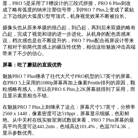
显，PRO 5是采用了T槽设计的三段式拼接，PRO 6 Plus则改
成了略有弧度的纳米注塑信号带，到PRO 7 Plus上变成了紧贴
上下边线的大弧度U型穹顶式，机身视觉效果不断被拉长。
摄像头也从原来单摄的很凸起，到凸起，再到后来双摄的略有
凸起，完成了视觉和谐的进一步进化。从机身的配色质感来
说，档次感也是在不断提升的，PRO 7 Plus配合画屏设计带来
了相对于前两代质感上的碾压性优势，相信这给魅族冲击高端
带来了不少的信心。
屏幕：吃了蘑菇的直观优势
魅族PRO 7 Plus继承了往代大尺寸PRO机型的5.7英寸的屏幕。
在PRO 5上采用的1080p屏幕再加上像素Pentile排列的原因，颗
粒感略有感人，所以在PRO 6 Plus上2K屏幕就得到了采用，而
且显示素质相当不错。
在魅族PRO 7 Plus上则继承了这点：屏幕尺寸5.7英寸，分辨率
2560 x 1440，像素密度可达518ppi，屏幕显示细腻，色彩鲜
艳。从中关村在线实验室测试数据来看，PRO 7 Plus屏幕的最
高平均亮度可达441.2nits，色域高达101.4%，色温7074.3K，
显示参数优秀。