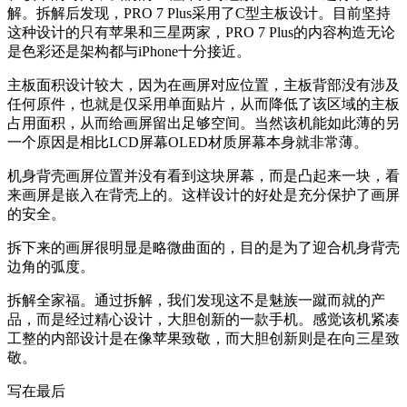
解。拆解后发现，PRO 7 Plus采用了C型主板设计。目前坚持
这种设计的只有苹果和三星两家，PRO 7 Plus的内容构造无论
是色彩还是架构都与iPhone十分接近。
主板面积设计较大，因为在画屏对应位置，主板背部没有涉及
任何原件，也就是仅采用单面贴片，从而降低了该区域的主板
占用面积，从而给画屏留出足够空间。当然该机能如此薄的另
一个原因是相比LCD屏幕OLED材质屏幕本身就非常薄。
机身背壳画屏位置并没有看到这块屏幕，而是凸起来一块，看
来画屏是嵌入在背壳上的。这样设计的好处是充分保护了画屏
的安全。
拆下来的画屏很明显是略微曲面的，目的是为了迎合机身背壳
边角的弧度。
拆解全家福。通过拆解，我们发现这不是魅族一蹴而就的产
品，而是经过精心设计，大胆创新的一款手机。感觉该机紧凑
工整的内部设计是在像苹果致敬，而大胆创新则是在向三星致
敬。
写在最后