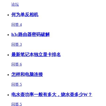
论坛
何为单反相机
问答
4
h3c路由器密码破解
问答
3
最新笔记本独立显卡排名
问答
6
怎样和电脑连接
问答
5
电水壶功率一般有多大，烧水壶多少W？
问答
5