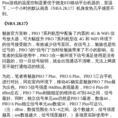
Plus游戏的温度控制是要优于骁龙835移动平台机器的，室温
下，一个小时的默认画质《NBA 2K17》机身发热几乎感受不
到。
《NBA 2K17》
魅族官方宣称，PRO 7系列机型中配备了内置的 4G & WiFi 信
号放大器，可大幅提升 PRO 7系列机型在 4G 和 WiFi 环境下
的信号接受能力，有效减少信号盲区。在信号上，魅族也是吃
过亏的，PRO 5的“信号门”当时给魅族带来了不小的影响。在
笔者的实际使用中，PRO 5在一般环境下信号满足使用是没有
问题的，但一旦信号较弱，就会出现通话不清晰，无法上网甚
至不能打通电话的情况。
为此，笔者将魅族PRO 7 Plus、PRO 6 Plus、PRO 5三台手机
进行对比，同在室内环境下，移动4G确实是魅族PRO 7 Plus最
为出色。PRO 5信号强度-94dBm,表现最差，PRO 6 Plus-89
dBm左右，PRO 7 Plus则能稳定的维持在-87到-84之间，信号
最好。同时，独立信号单元asu仍然是PRO 5最差，数值44，
PRO 6 Plus独立信号单元asu数值50，PRO 7 Plus可达55。
（注：dBm，数值范围在-XX~0之间。这个数越大，信号强度
越高；asu数值越大，信号强度越好。）多场景实际使用中，