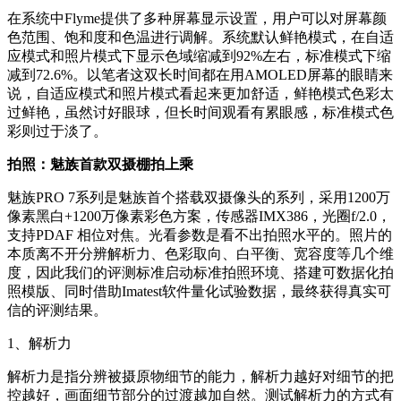
在系统中Flyme提供了多种屏幕显示设置，用户可以对屏幕颜
色范围、饱和度和色温进行调解。系统默认鲜艳模式，在自适
应模式和照片模式下显示色域缩减到92%左右，标准模式下缩
减到72.6%。以笔者这双长时间都在用AMOLED屏幕的眼睛来
说，自适应模式和照片模式看起来更加舒适，鲜艳模式色彩太
过鲜艳，虽然讨好眼球，但长时间观看有累眼感，标准模式色
彩则过于淡了。
拍照：魅族首款双摄棚拍上乘
魅族PRO 7系列是魅族首个搭载双摄像头的系列，采用1200万
像素黑白+1200万像素彩色方案，传感器IMX386，光圈f/2.0，
支持PDAF 相位对焦。光看参数是看不出拍照水平的。照片的
本质离不开分辨解析力、色彩取向、白平衡、宽容度等几个维
度，因此我们的评测标准启动标准拍照环境、搭建可数据化拍
照模版、同时借助Imatest软件量化试验数据，最终获得真实可
信的评测结果。
1、解析力
解析力是指分辨被摄原物细节的能力，解析力越好对细节的把
控越好，画面细节部分的过渡越加自然。测试解析力的方式有