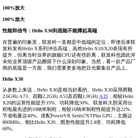
100%放大
100%放大
性能和信号：Helio X30到底能不能撑起高端
在普遍的印象里，联发科一直都是中低端的定位，即便后来联
发科发布Helio X系列冲击高端，虽然Helio X10/X20表现有所
提升，但离当时业界的旗舰CPU还有些距离，联发科也因此并
未给业界顶级产品圈留下什么深刻印象。当然，看一款产品厂
商的底蕴是一方面，我们需要更多地把目光聚集在产品上。
Helio X30
从参数上来说，Helio X30是相当好看的。Helio X30采用两颗
2.6GHz A73、四颗2.2GHz A53及四颗1.9GHz
A35
，相较Helio
X20的运算性能提升35%、功耗降低50%。联发科大胆采用台
积电最先进的10纳米制程，相较16纳米制程性能提升达22%、
节省电量达40%。搭配PowerVR Series7XTPlus GPU，主频达
800MHz。相比Helio X20，图形性能提升2.4倍、功耗降低
60%。