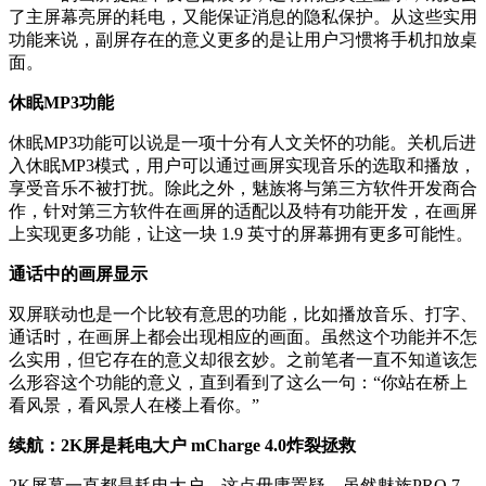
了主屏幕亮屏的耗电，又能保证消息的隐私保护。从这些实用
功能来说，副屏存在的意义更多的是让用户习惯将手机扣放桌
面。
休眠MP3功能
休眠MP3功能可以说是一项十分有人文关怀的功能。关机后进
入休眠MP3模式，用户可以通过画屏实现音乐的选取和播放，
享受音乐不被打扰。除此之外，魅族将与第三方软件开发商合
作，针对第三方软件在画屏的适配以及特有功能开发，在画屏
上实现更多功能，让这一块 1.9 英寸的屏幕拥有更多可能性。
通话中的画屏显示
双屏联动也是一个比较有意思的功能，比如播放音乐、打字、
通话时，在画屏上都会出现相应的画面。虽然这个功能并不怎
么实用，但它存在的意义却很玄妙。之前笔者一直不知道该怎
么形容这个功能的意义，直到看到了这么一句：“你站在桥上
看风景，看风景人在楼上看你。”
续航：2K屏是耗电大户 mCharge 4.0炸裂拯救
2K屏幕一直都是耗电大户，这点毋庸置疑。虽然魅族PRO 7