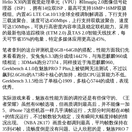
Helio X30内置视觉处理单元（VPU）和Imagiq 2.0图像信号处
理器（ISP），拥有14位双ISP，最高可支持16MP+16MP双摄
模组。内置4G LTE Cat.10/13全球全模调制解调器，下行支持
三载波聚合、速度可达450Mbps，上行支持双载波聚合、速度
可达150Mbps，可执行高密度内容串流及稳定联机能力。采用
的最新包络追踪模块 (ETM 2.0) 及TAS 2.0智能天线技术，每
天可节省35%的电量，特定多媒体应用更高达45%。
笔者拿到的这台评测机是6GB+64GB的搭配，性能方面我们先
来看看跑分。安兔兔6.3.3跑分成绩144276，与海思麒麟960成
绩相近；3DMark跑分27374，同样接近于海思麒麟960。
Geekbench 4.1.0在魅族PRO 7 Plus上被锁网无法测试，不过以
飙到2.6GHz的A73和十核心的加持，相信CPU运算能力不低。
Geekbench 3.1.5给出了单核心1909，多核心5744的成绩，表现
优秀。
实际游戏来看，魅族在性能方面的调控还是有些保守的。《王
者荣耀》虽然有60帧选项，但画质调到最高后，并不能像一加
5、iPhone 7这些机器一样几乎满帧运行，大部分时间都在40帧
+的情况运行，不过帧数较为稳定，没有瞬间大幅度掉帧的情
况出现。《NBA 2K17》画质全都调到最高，平均帧数保持在
35到45帧，流畅度倒是没有问题。让人欣慰的是，魅族PRO 7