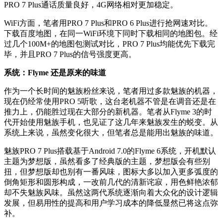
PRO 7 Plus通话质量良好，4G网络相对更加稳定。
WiFi方面，笔者用PRO 7 Plus和PRO 6 Plus进行抢网速对比。
下载百度地图，在同一WiFi环境下同时下载相同的地图包。经
过几个100M+的地图包测试对比，PRO 7 Plus均能优先下载完
毕，并且PRO 7 Plus的信号强度更高。
系统：Flyme 还是原来的味道
作为一个长时间的魅族粉丝来说，笔者用过多款魅族的机器，
现在仍经常使用PRO 5听歌，这台老机器不管是在调音还是在
推力上，仍能胜过现在大部分的新机器。笔者从Flyme 3的时
代开始使用魅族手机，也见证了这几年来魅族发生的蜕变。从
系统上来说，虽然变化很大，但笔者总是能用出魅族的味道。
魅族PRO 7 Plus搭载基于Android 7.0的Flyme 6系统，开机默认
主题为梦想版，虽然看多了经典版的主题，梦想版会有些别
扭，但梦想版却也别有一番风味，图标大多以加入更多弧度的
倒角矩形和圆形构成，一改前几代的清新诧寂，用色鲜艳浓郁
却不失魅族风味。虽然这两代系统逐渐向着大众化的设计逻辑
发展，但易用性的提高和用户学习成本的降低显然已将这点弥
补。