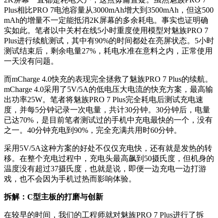
Plus相比PRO 7电池容量从3000mAh增大到3500mAh，但这500
mAh的增量不一定能抵消2K屏幕的多余耗电。事实也证明确
实如此。笔者以中关村在线5小时重度使用模型对魅族PRO 7
Plus进行续航测试，其中有90%的时间都处在亮屏状态。5小时
测试结束后，剩余电量27%，耗电水准在意料之内，正常使用
一天没有问题。
而mCharge 4.0快充的表现完全拯救了魅族PRO 7 Plus的续航。
mCharge 4.0采用了5V/5A的低电压大电流的快充方案，最高输
出功率25W。笔者将魅族PRO 7 Plus完全耗电后测试充电速
度，并每5分钟记录一次电量，共计30分钟。30分钟后，电量
已达70%，是目前笔者测试过的手机中充电最快的一个，没有
之一。40分钟充电到90%，完全充满共用时60分钟。
采用5V/5A这种方案的好处不仅仅充电快，还有就是发热的转
移。在整个充电过程中，充电头最高飙到50摄氏度，但机身的
温度没有超过37摄氏度，也就是说，即便一边充电一边打游
戏，也不会因为手机过热而影响体验。
拆解：C型主板的打磨与创新
在较早的时间，我们的工程师就对魅族PRO 7 Plus进行了拆