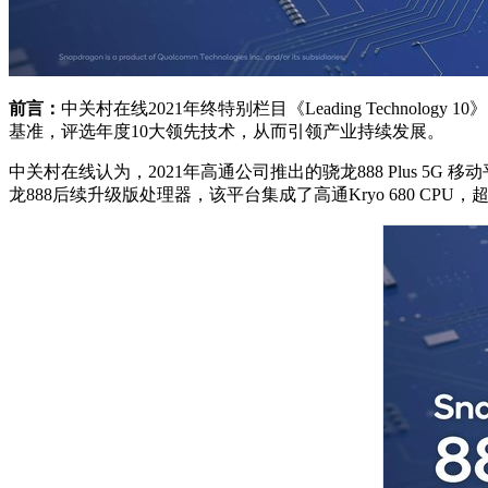
前言：
中关村在线2021年终特别栏目《Leading Techn
基准，评选年度10大领先技术，从而引领产业持续发展。
中关村在线认为，2021年高通公司推出的骁龙888 Plus 5G 
龙888后续升级版处理器，该平台集成了高通Kryo 680 CPU，超级内