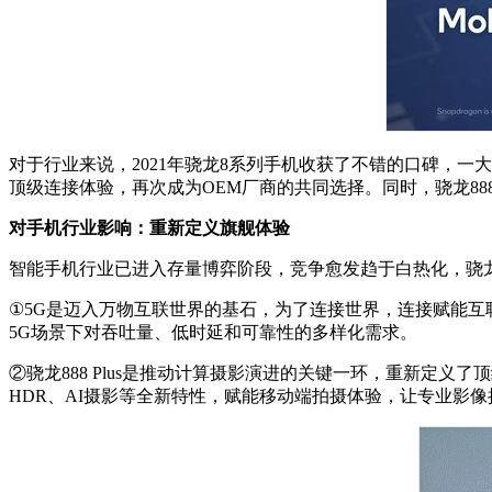
对于行业来说，2021年骁龙8系列手机收获了不错的口碑，一大
顶级连接体验，再次成为OEM厂商的共同选择。同时，骁龙88
对手机行业影响：重新定义旗舰体验
智能手机行业已进入存量博弈阶段，竞争愈发趋于白热化，骁龙8
①5G是迈入万物互联世界的基石，为了连接世界，连接赋能互联
5G场景下对吞吐量、低时延和可靠性的多样化需求。
②骁龙888 Plus是推动计算摄影演进的关键一环，重新定义了顶
HDR、AI摄影等全新特性，赋能移动端拍摄体验，让专业影