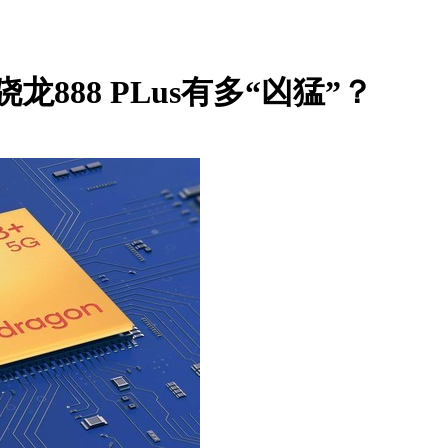
 骁龙888 PLus有多“凶猛”？