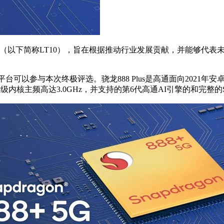
ology 10》（以下简称LT10），旨在根据推动行业发展贡献，
移动平台可以参与本次终极评选。骁龙888 Plus是高通面向2021年安
核主频高达3.0GHz，并支持的第6代高通AI引擎的和完整的Snapdra