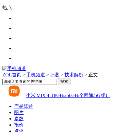
热点：
ZOL首页
>
手机频道
>
评测
>
技术解析
> 正文
小米 MIX 4（8GB/256GB/全网通/5G版）
产品综述
图片
参数
报价
点评