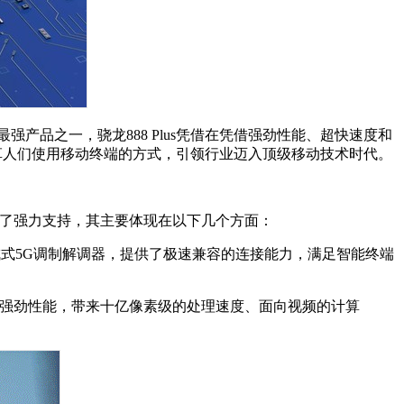
产品之一，骁龙888 Plus凭借在凭借强劲性能、超快速度和
变革人们使用移动终端的方式，引领行业迈入顶级移动技术时代。
提供了强力支持，其主要体现在以下几个方面：
集成式5G调制解调器，提供了极速兼容的连接能力，满足智能终端
ectra强劲性能，带来十亿像素级的处理速度、面向视频的计算