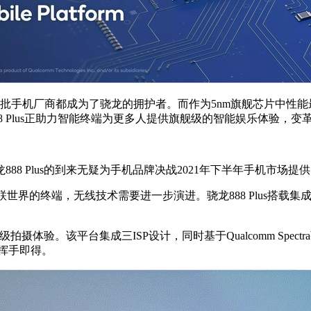
批手机厂商都成为了骁龙的拥护者。而作为5nm旗舰芯片中性能最强
8 Plus正助力智能终端为更多人提供旗舰级的智能娱乐体验，
88 Plus的到来无疑为手机品牌决战2021年下半年手机市场
世界的终端，无线技术需要进一步演进。骁龙888 Plus搭载
级拍摄体验。该平台集成三ISP设计，同时基于Qualcomm Sp
像挥手即得。