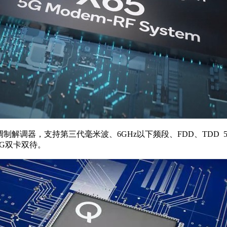
三代调制解调器，支持第三代毫米波、6GHz以下频段、FDD、TDD 
+5G双卡双待。