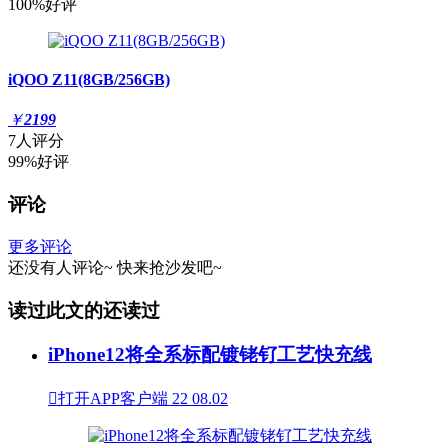
100%好评
iQOO Z11(8GB/256GB)
￥
2199
7人评分
99%好评
评论
更多评论
还没有人评论~
快来
抢沙发
吧~
读过此文的还读过
iPhone12将全系标配镀铑钌工艺快充线

打开APP客户端
22
08.02