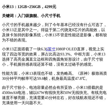
小米13：12GB+256GB，4299元
关键词：入门级旗舰、小尺寸手机
小尺寸的手机越来越少，到了今年基本已经没有什么可选了，
小米13正是其中之一。得益于第二代骁龙8芯片的高能效，以
及徕卡加持的影像系统，小米13不管是性能还是影像，都有较
为不错的表现。
小米13正面搭载了一块6.3
6英寸
1080P OLED直屏，视觉上实
现了四边等宽的效果，屏占比高达93.3%。中框方面，小米13
选择了高亮金属直立边框和四角圆角矩形设计，由于尺寸较
小，手机握持感表现还算不错，没有太过硌手的感觉。
性能方面，小米13表现也不错，发热略高。《原神》极致画质
30分钟平均帧率可达59.6帧，机身最高温度47.8℃。
由于尺寸较小，电池容量必然会有所妥协，小米13搭载的是
4500mAh电池，辅以67W有线快充和50W无线快充。有线充电
速度不够亮眼，充满需要45分钟左右，好在续航表现还不错，
充满使用一天问题不大。