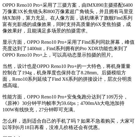
OPPO Reno10 Pro+采用了三摄方案，由IMX890主摄搭配6400
万像素3X长焦镜头和800万像素超广角镜头，并且拥有马里亚
纳X加持，算力充足。在人像方面，该机继承了旗舰Find系列
富有光影感的成像效果，同时支持高质量的6X变焦拍摄，成
像效果好，且能满足多场景的拍摄需求。
显示方面，OPPO Reno10 Pro+采用了Find系列同款屏幕，峰值
亮度达到了1400nit，Find系列拥有的Pro XDR功能也来到了
OPPO Reno10 Pro+上，可以高动态显示拍摄的照片。
当然，设计也是OPPO Reno10 Pro+的一大特色，将机身重量
控制在了194g，机身厚度也保持在了8.28mm。后摄模组方
面，Reno10系列延续了Find X6系列的拼接设计，层次分明质
感高端。
性能方面，OPPO Reno10 Pro+安兔兔跑分达到了109万分，
《原神》30分钟平均帧率为59.6fps；4700mAh大电池加持
100W有线快充，27分钟即可充满。
怎么样，选到适合自己的手机了吗？如果不急着购买，大家可
以等到6月18日再看，没准儿价格还会有优惠。