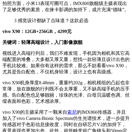
拍照方面，小米13表现可圈可点，IMX800旗舰级主摄表现出
了足够优秀的素质，在徕卡影调的加持下，成片充满“德味”。
3
感觉设计都缺了点味道？这款必选
vivo X90：12GB+256GB，4299元
关键词：轻薄高端设计，入门影像旗舰
视线进入高端行列后，我们不难发现，手机因为相机和其它高
端配置的堆叠，大多都又厚又重，想找一款轻薄且设计出色的
手机比较难。如果你有这样的需求，那么不妨看看vivo X90，
尤其是告白配色，不仅机身轻薄，设计上也有高级感。
vivo X90机身厚度8.48mm，重量约202g，相机模组的凸起也非
常薄，放在旗舰的行列既不会太厚重，又不缺高端手机的压手
感。告白配色也足够靓丽，珍珠的光泽、白母贝温暖色调、丝
缎表面和色彩，艺术感浓厚。
vivo X90的主摄采用了一颗来自
索尼
的IMX866传感器，并且
加入了vivo Camera-Bionic Spectrum仿生光谱技术，进一步提升
传感器对于色彩信息接收度，同时在自研芯片V2的加持下，
夜景表现也更加出色。此外，超低畸变超广角镜头和50mm定