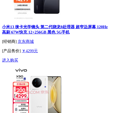
小米13 徕卡光学镜头 第二代骁龙8处理器 超窄边屏幕 120Hz
高刷 67W快充 12+256GB 黑色 5G手机
[经销商]
京东商城
[产品售价]
￥4299元
进入购买