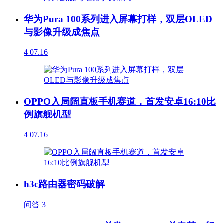
华为Pura 100系列进入屏幕打样，双层OLED
与影像升级成焦点
4
07.16
OPPO入局阔直板手机赛道，首发安卓16:10比
例旗舰机型
4
07.16
h3c路由器密码破解
问答
3