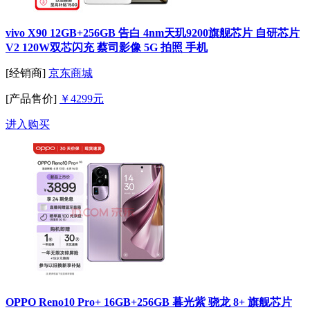
vivo X90 12GB+256GB 告白 4nm天玑9200旗舰芯片 自研芯片
V2 120W双芯闪充 蔡司影像 5G 拍照 手机
[经销商]
京东商城
[产品售价]
￥4299元
进入购买
OPPO Reno10 Pro+ 16GB+256GB 暮光紫 骁龙 8+ 旗舰芯片