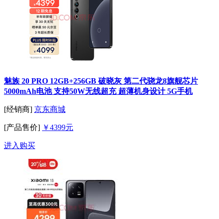
魅族 20 PRO 12GB+256GB 破晓灰 第二代骁龙8旗舰芯片
5000mAh电池 支持50W无线超充 超薄机身设计 5G手机
[经销商]
京东商城
[产品售价]
￥4399元
进入购买