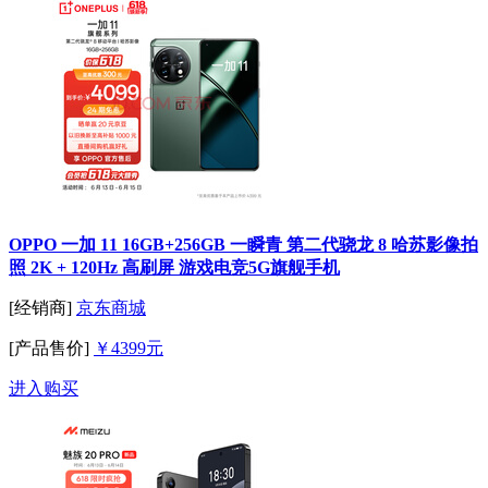
OPPO 一加 11 16GB+256GB 一瞬青 第二代骁龙 8 哈苏影像拍
照 2K + 120Hz 高刷屏 游戏电竞5G旗舰手机
[经销商]
京东商城
[产品售价]
￥4399元
进入购买