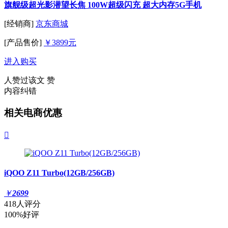
旗舰级超光影潜望长焦 100W超级闪充 超大内存5G手机
[经销商]
京东商城
[产品售价]
￥3899元
进入购买
人赞过该文
赞
内容纠错
相关电商优惠

iQOO Z11 Turbo(12GB/256GB)
￥
2699
418人评分
100%好评