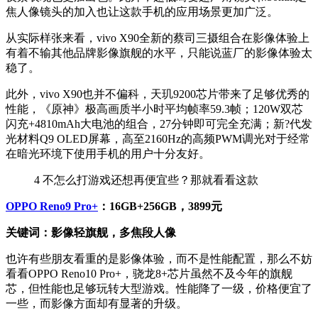
焦人像镜头的加入也让这款手机的应用场景更加广泛。
从实际样张来看，vivo X90全新的蔡司三摄组合在影像体验上
有着不输其他品牌影像旗舰的水平，只能说蓝厂的影像体验太
稳了。
此外，vivo X90也并不偏科，天玑9200芯片带来了足够优秀的
性能，《原神》极高画质半小时平均帧率59.3帧；120W双芯
闪充+4810mAh大电池的组合，27分钟即可完全充满；新?代发
光材料Q9 OLED屏幕，高至2160Hz的高频PWM调光对于经常
在暗光环境下使用手机的用户十分友好。
4
不怎么打游戏还想再便宜些？那就看看这款
OPPO Reno9 Pro+
：16GB+256GB，3899元
关键词：影像轻旗舰，多焦段人像
也许有些朋友看重的是影像体验，而不是性能配置，那么不妨
看看OPPO Reno10 Pro+，骁龙8+芯片虽然不及今年的旗舰
芯，但性能也足够玩转大型游戏。性能降了一级，价格便宜了
一些，而影像方面却有显著的升级。