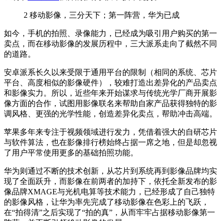
2
移动影像，三分天下；第一阵营，华为已成
如今，手机的拍照、录像能力，已经成为吸引用户购买的第一
卖点，而在移动影像的发展历程中，三大派系走向了截然不同
的道路。
安卓派系长久以来受限于通用平台的限制（相同的系统、芯片
平台、高度相似的影像硬件），较难打造出差异化的产品卖点
和影像实力。所以，近些年来开始谋求与传统光学厂商开展影
像方面的合作，试图用影像联名来帮助自家产品获得独特的影
调风格、更强的光学性能，创造差异化卖点，帮助冲击高端。
苹果多年来专注于视频领域进行发力，凭借着强大的自研芯片
与软件算法，也在影像排行榜始终占据一席之地，但是却忽视
了用户平常使用更多的基础拍照功能。
华为则通过不断的技术创新，从芯片到系统再到影像品牌均实
现了全面跃升，而影像在前两者的加持下，依托全新发布的影
像品牌XMAGE与光机电算等技术能力，已经形成了自己独特
的影像风格，让华为率先完成了移动影像在色彩上的飞跃，
在“拍得清”之后实现了“拍的真”，从而牢牢占据移动影像第一