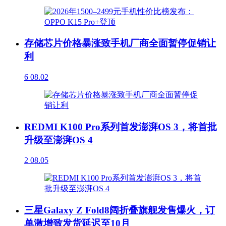
存储芯片价格暴涨致手机厂商全面暂停促销让
利
6
08.02
REDMI K100 Pro系列首发澎湃OS 3，将首批
升级至澎湃OS 4
2
08.05
三星Galaxy Z Fold8阔折叠旗舰发售爆火，订
单激增致发货延迟至10月