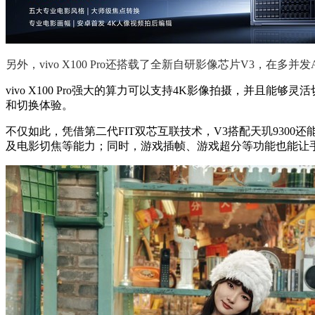
另外，vivo X100 Pro还搭载了全新自研影像芯片V3，在
vivo X100 Pro强大的算力可以支持4K影像拍摄，并且能够
和切换体验。
不仅如此，凭借第二代FIT双芯互联技术，V3搭配天玑9300
及电影切焦等能力；同时，游戏插帧、游戏超分等功能也能让手