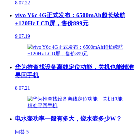
8
07.22
vivo Y6c 4G正式发布：6500mAh超长续航
+120Hz LCD屏，售价899元
9
07.19
华为推查找设备离线定位功能，关机也能精准
寻回手机
8
07.21
电水壶功率一般有多大，烧水壶多少W？
问答
5