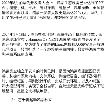
2023年8月的华为开发者大会上，鸿蒙生态设备已经达到了7亿
台，覆盖手机、平板、智能穿戴、智慧屏、汽车座舱、全屋智
能等多方面领域。鸿蒙开发者人数更是高达220万人。华为引
用了"轻舟已过万重山"形容这几年艰难的发展历程。
2024年1月18日，华为在深圳举行鸿蒙生态千帆启航仪式，余
承东现场宣布，HarmonyOS NEXT鸿蒙星河版面向开发者全
面开放申请。华为摒弃了传统的Linux内核和AOSP安卓开放源
代码项目，转而打造了一个纯粹的鸿蒙内核，只支持鸿蒙内核
和鸿蒙系统的应用。
鸿蒙完全独立于安卓的时机已到，是因为鸿蒙底座版图已完
善，从操作系统内核，文件系统，到编程语言、编译器/运行
时、编程框架，再到设计系统、集成开发环境，以及AI框架
和大模型等等，实现了全栈自研。自此漫天星光终于汇成了璀
璨星河，星星之火得以燎原。
2
生态千帆起助鸿蒙独立