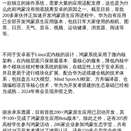
一款独立的操作系统，需要大量的应用适配支撑，这也是为什
么此前鸿蒙没有彻底脱离安卓的原因之一。截至目前，首批
200多家伙伴正加速开发鸿蒙原生应用进程中。华为自有应用
已全部开发鸿蒙原生应用版本，包括日常大家使用的相机、图
库、日历、天气、音乐、视频、运动健康、浏览器、阅读等
等。
不同于安卓基于Linux宏内核的设计，鸿蒙系统采用了微内核
架构，在内核层面只保留最基本、最核心的服务，降低内核中
单个模块出错对整体系统的影响，在稳定性上优于安卓系统，
并且更易于进行模块化扩展。配合华为还搭建全栈的技术体
系，包括盘古AI大模型、Mind SporeAI框架、方舟编译器、仓
颉编程语言等核心技术，华为为开发者搭建的生态基础已经相
当成熟，2024年将会呈现井喷之势。
据余承东透露，目前首批200+鸿蒙原生应用已启动开发，其
中100+完成了鸿蒙原生应用Beta版本”。除此之外，还有205所
高校学生参与鸿蒙活动，286家企业参加鸿蒙生态学堂，共有
超过38万开发者通过了鸿蒙认证，还有150多个产学合作项