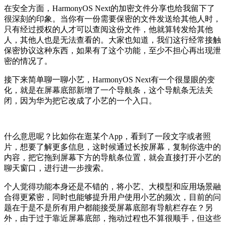
在安全方面，HarmonyOS Next的加密文件分享也给我留下了
很深刻的印象。当你有一份需要保密的文件发送给其他人时，
只有经过授权的人才可以查阅这份文件，他就算转发给其他
人，其他人也是无法查看的。大家也知道，我们这行经常接触
保密协议这种东西，如果有了这个功能，至少不担心再出现泄
密的情况了。
接下来简单聊一聊小艺，HarmonyOS Next有一个很显眼的变
化，就是在屏幕底部新增了一个导航条，这个导航条无法关
闭，因为华为把它改成了小艺的一个入口。
什么意思呢？比如你在逛某个App，看到了一段文字或者照
片，想要了解更多信息，这时候通过长按屏幕，复制你选中的
内容，把它拖到屏幕下方的导航条位置，就会直接打开小艺的
聊天窗口，进行进一步搜索。
个人觉得功能本身还是不错的，将小艺、大模型和应用场景融
合得更紧密，同时也能够提升用户使用小艺的频次，目前的问
题在于是不是所有用户都能接受屏幕底部有导航栏存在？另
外，由于过于靠近屏幕底部，拖动过程也不算很顺手，但这些