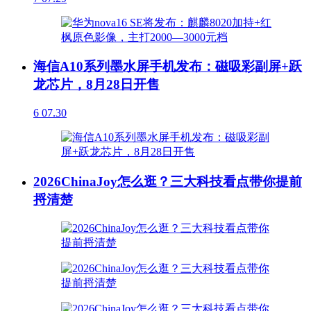
海信A10系列墨水屏手机发布：磁吸彩副屏+跃
龙芯片，8月28日开售
6
07.30
2026ChinaJoy怎么逛？三大科技看点带你提前
捋清楚