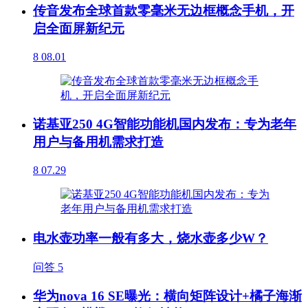
传音发布全球首款零毫米无边框概念手机，开
启全面屏新纪元
8
08.01
诺基亚250 4G智能功能机国内发布：专为老年
用户与备用机需求打造
8
07.29
电水壶功率一般有多大，烧水壶多少W？
问答
5
华为nova 16 SE曝光：横向矩阵设计+橘子海渐