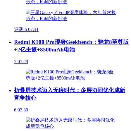
评测
6
07.31
Redmi K100 Pro现身Geekbench：骁龙8至尊版
+2亿主摄+8500mAh电池
7
07.29
折叠屏技术迈入无痕时代：多层协同优化成新
竞争核心
6
07.30