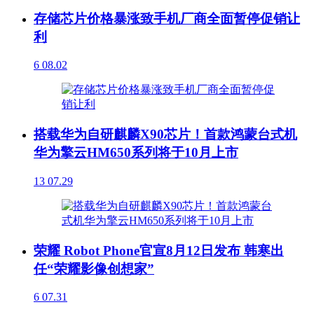
存储芯片价格暴涨致手机厂商全面暂停促销让
利
6
08.02
搭载华为自研麒麟X90芯片！首款鸿蒙台式机
华为擎云HM650系列将于10月上市
13
07.29
荣耀 Robot Phone官宣8月12日发布 韩寒出
任“荣耀影像创想家”
6
07.31