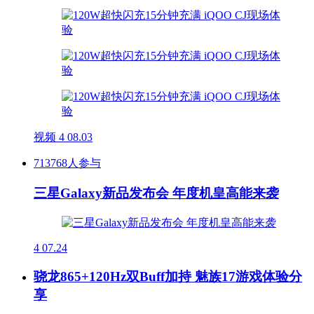
视频
4
08.03
713768人参与
三星Galaxy新品发布会 年度机皇高能来袭
4
07.24
骁龙865+120Hz双Buff加持 魅族17游戏体验分
享