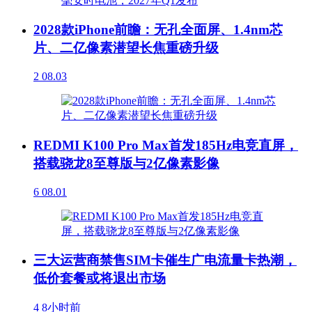
2028款iPhone前瞻：无孔全面屏、1.4nm芯
片、二亿像素潜望长焦重磅升级
2
08.03
REDMI K100 Pro Max首发185Hz电竞直屏，
搭载骁龙8至尊版与2亿像素影像
6
08.01
三大运营商禁售SIM卡催生广电流量卡热潮，
低价套餐或将退出市场
4
8小时前