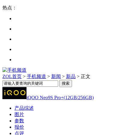
热点：
ZOL首页
>
手机频道
>
新闻
>
新品
> 正文
iQOO Neo9S Pro+(12GB/256GB)
产品综述
图片
参数
报价
点评